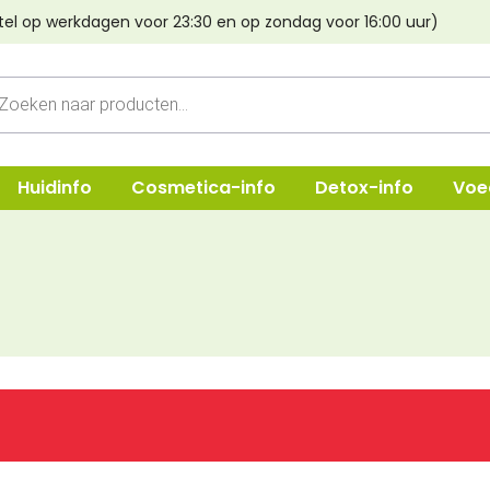
tel op werkdagen voor 23:30 en op zondag voor 16:00 uur)
cten
n
Huidinfo
Cosmetica-info
Detox-info
Voe
ep
Shampoo
Oogmake-
e & Crèmes
Verzorging
Lippen
Haarstyling
Poeder & B
Lava aarde
Foundatio
Haarverf Light Mountain
Concealer