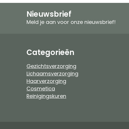
Speciale verzorging
Zonproducten
Nieuwsbrief
Gezichtspeeling
Mannen
Meld je aan voor onze nieuwsbrief!
Ongeparfumeerd
Ongeparfumeer
Mannen
Baby & Kind
Categorieën
Baby & Kind
Etherische Olie
Gezichtsverzorging
Lichaamsverzorging
Douchefilter
Haarverzorging
Cosmetica
Drinkwaterzuivering
Reinigingskuren