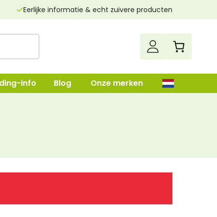
Eerlijke informatie & echt zuivere producten
ding-info
Blog
Onze merken
up
Darmenreiniging
Leverreiniging
lush
Nierenreiniging
n
Parasietenkuur
Superfood