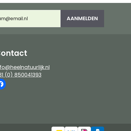
es
Immuunsysteem
umeerd
AANMELDEN
adres
(Vereist)
e-up
ontact
fo@heelnatuurlijk.nl
31 (0) 850041393