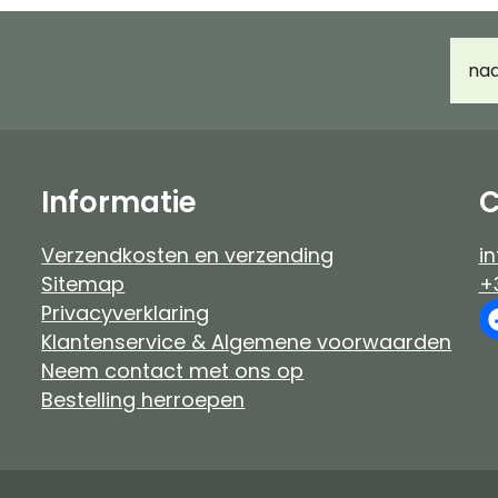
Haarverf Ayluna & Logona
Accessoir
E-
Voor- & nabehandeling
Ongeparf
mail
d
Ongeparfumeerd
Kindermak
Baby & kind
Workshop
Informatie
C
Verzendkosten en verzending
in
Sitemap
+
Privacyverklaring
Klantenservice & Algemene voorwaarden
Neem contact met ons op
Bestelling herroepen