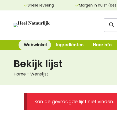
Ga
Snelle levering
Morgen in huis* (bes
naar
de
Produ
inhoud
zoeke
Webwinkel
Ingrediënten
Haarinfo
Bekijk lijst
Reinigingsproducten
Bad, Douche, Ze
Home
-
Wenslijst
Dag- & nachtcrèmes
Bodylotions, Oli
Oogcrèmes
Deodorant
Maskers
Handen & Voeten
Kan de gevraagde lijst niet vinden.
Lippenverzorging
Mondverzorging