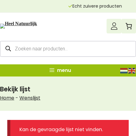
Ga
Echt zuivere producten
naar
de
inhoud
Producten
zoeken
menu
Bekijk lijst
Home
-
Wenslijst
Kan de gevraagde lijst niet vinden.