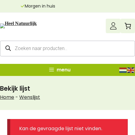
Ga
Echt zuivere producten
naar
de
inhoud
Producten
zoeken
menu
Bekijk lijst
Home
-
Wenslijst
Kan de gevraagde lijst niet vinden.