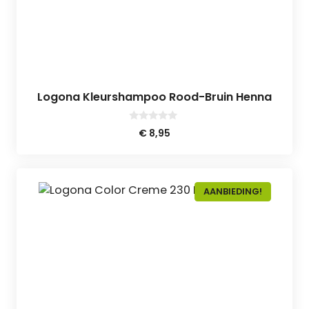
Logona Kleurshampoo Rood-Bruin Henna
0
€
8,95
v
a
n
5
AANBIEDING!