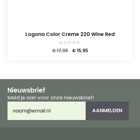
Logona Color Creme 220 Wine Red
0
Oorspronkelijke
Huidige
€
17,95
€
15,95
v
prijs
prijs
a
n
was:
is:
5
€ 17,95.
€ 15,95.
Nieuwsbrief
Meld je aan voor onze nieuwsbrief!
E-
AANMELDEN
mailadres
(Vereist)