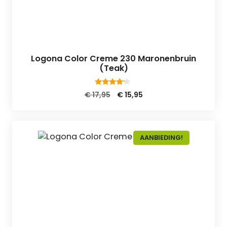
Logona Color Creme 230 Maronenbruin
(Teak)
4.00
Oorspronkelijke
Huidige
€
17,95
€
15,95
van 5
prijs
prijs
was:
is:
€ 17,95.
€ 15,95.
AANBIEDING!