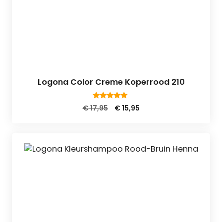
Logona Color Creme Koperrood 210
5.00
Oorspronkelijke
Huidige
€
17,95
€
15,95
van 5
prijs
prijs
was:
is:
€ 17,95.
€ 15,95.