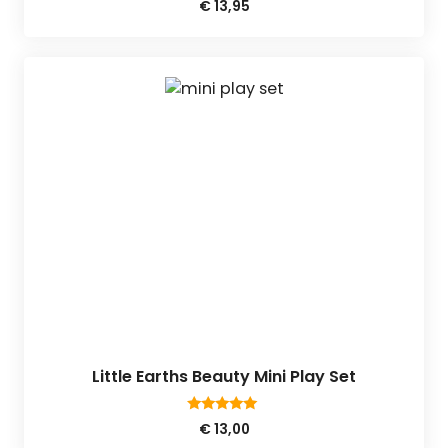
€
13,95
van 5
Little Earths Beauty Mini Play Set
5.00
€
13,00
van 5