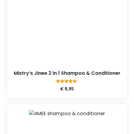
Mistry’s Jinee 2 in 1 Shampoo & Conditioner
5.00
€
8,95
van 5