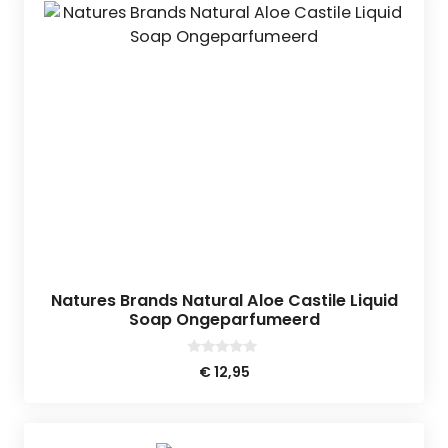
Natures Brands Natural Aloe Castile Liquid
Soap Ongeparfumeerd
0
€
12,95
v
a
n
5