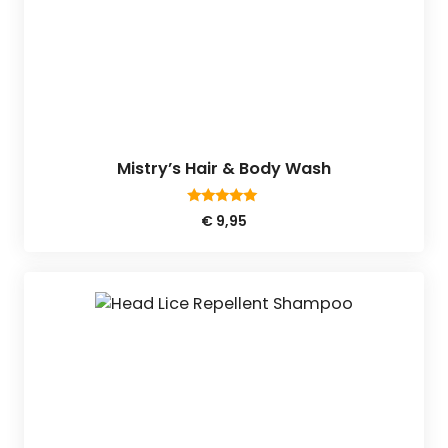
Mistry’s Hair & Body Wash
5.00
€
9,95
van 5