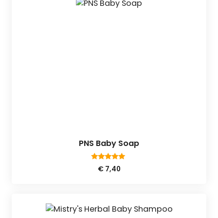
PNS Baby Soap
5.00
€
7,40
van 5