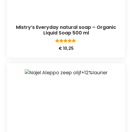
Mistry’s Everyday natural soap – Organic
Liquid Soap 500 ml
4.75
€
10,25
van 5