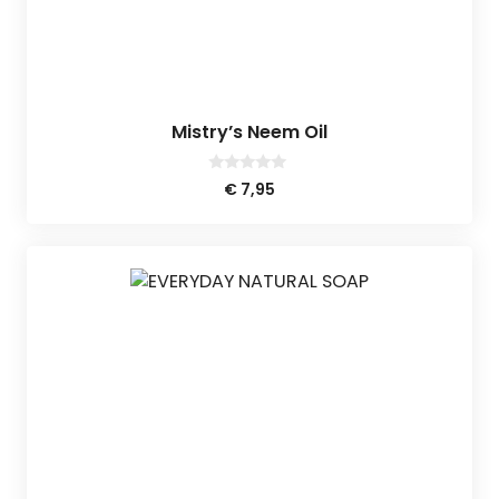
Mistry’s Neem Oil
0
€
7,95
v
a
n
5