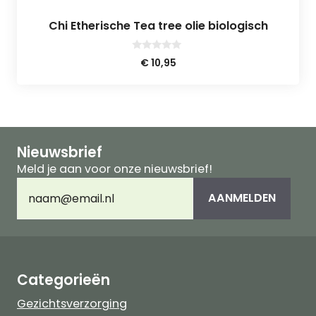
Chi Etherische Tea tree olie biologisch
0
€
10,95
v
a
n
5
Nieuwsbrief
Meld je aan voor onze nieuwsbrief!
E-
AANMELDEN
mailadres
(Vereist)
Categorieën
Gezichtsverzorging