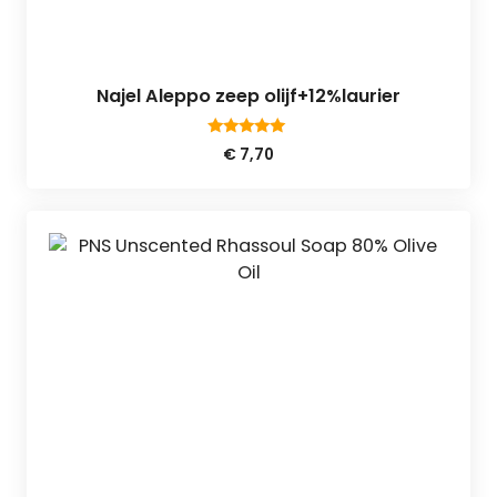
Najel Aleppo zeep olijf+12%laurier
4.88
€
7,70
van 5