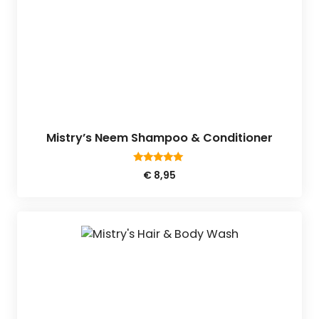
Mistry’s Neem Shampoo & Conditioner
5.00
€
8,95
van 5