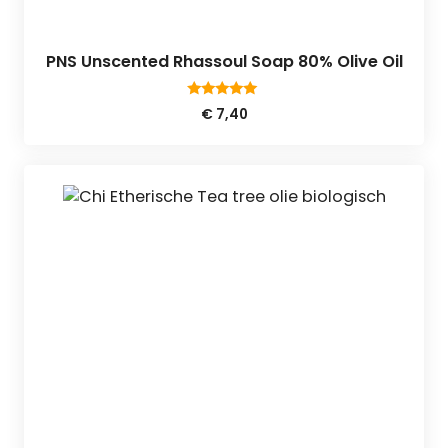
PNS Unscented Rhassoul Soap 80% Olive Oil
4.75
€
7,40
van 5