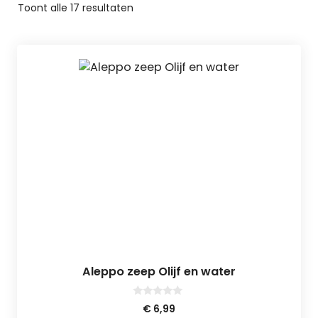
Toont alle 17 resultaten
Aleppo zeep Olijf en water
0
€
6,99
v