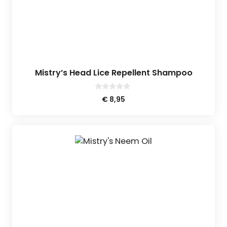
Mistry’s Head Lice Repellent Shampoo
0
€
8,95
v
a
n
5