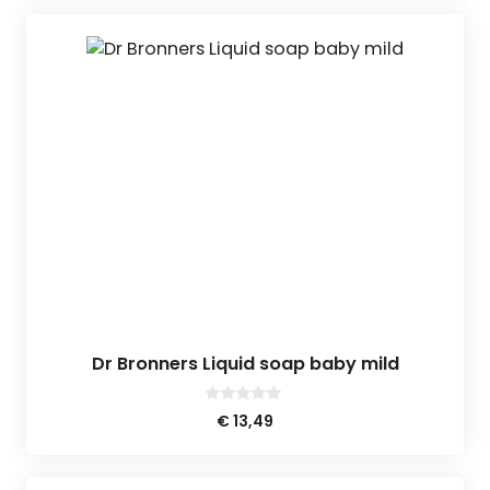
5
Dr Bronners Liquid soap baby mild
0
€
13,49
v
a
n
5