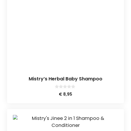
Mistry’s Herbal Baby Shampoo
0
€
8,95
v
a
n
5