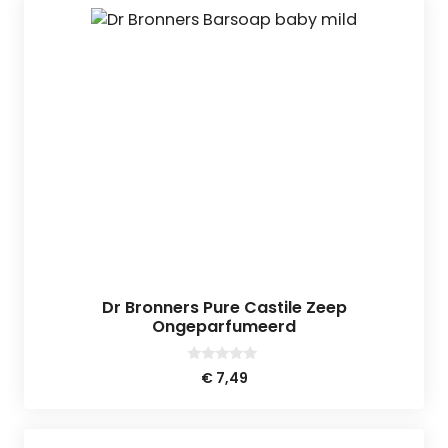
Dr Bronners Pure Castile Zeep
Ongeparfumeerd
0
€
7,49
v
a
n
5