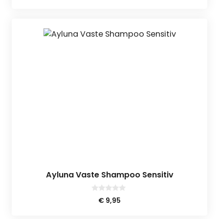
a
n
5
Ayluna Vaste Shampoo Sensitiv
0
€
9,95
v
a
n