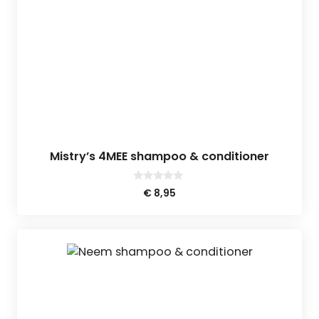
Mistry’s 4MEE shampoo & conditioner
0
€
8,95
v
a
n
5