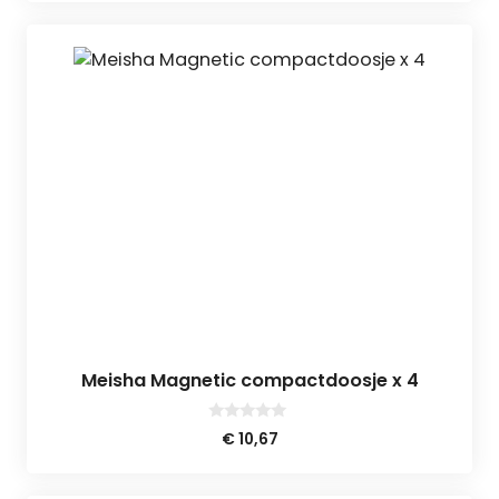
Meisha Magnetic compactdoosje x 4
0
€
10,67
v
a
n
5