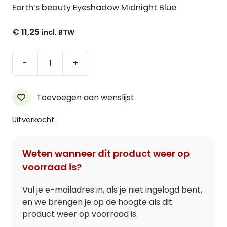
Earth’s beauty Eyeshadow Midnight Blue
€
11,25
Earth's
-
+
beauty
Eyeshadow
Midnight
Toevoegen aan wenslijst
Blue
aantal
Uitverkocht
Weten wanneer dit product weer op
voorraad is?
Vul je e-mailadres in, als je niet ingelogd bent,
en we brengen je op de hoogte als dit
product weer op voorraad is.