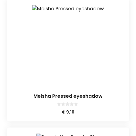
Meisha Pressed eyeshadow
0
€
9,10
v
a
n
5