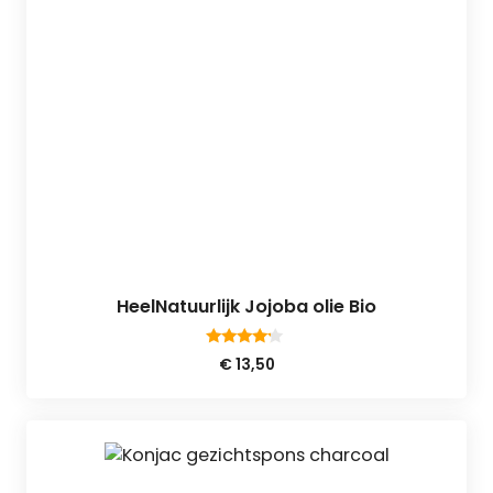
HeelNatuurlijk Jojoba olie Bio
4.00
€
13,50
van 5