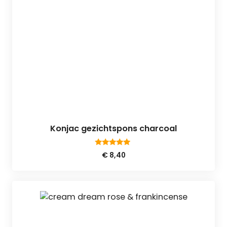
Konjac gezichtspons charcoal
5.00
€
8,40
van 5