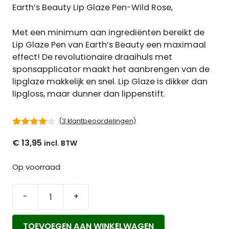
Earth’s Beauty Lip Glaze Pen-Wild Rose,
Met een minimum aan ingrediënten bereikt de
Lip Glaze Pen van Earth’s Beauty een maximaal
effect! De revolutionaire draaihuls met
sponsapplicator maakt het aanbrengen van de
lipglaze makkelijk en snel. Lip Glaze is dikker dan
lipgloss, maar dunner dan lippenstift.
(
3
klantbeoordelingen)
4.00
van
€
13,95
5
Op voorraad
-
+
Earth's
Beauty
TOEVOEGEN AAN WINKELWAGEN
Lip