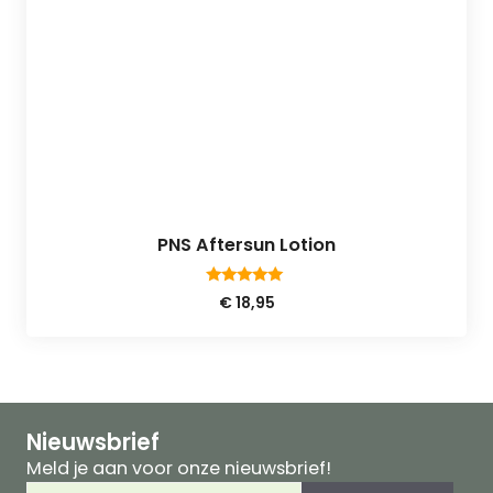
PNS Aftersun Lotion
4.80
€
18,95
van 5
Nieuwsbrief
Meld je aan voor onze nieuwsbrief!