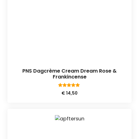
PNS Dagcrème Cream Dream Rose &
Frankincense
4.80
€
14,50
van 5