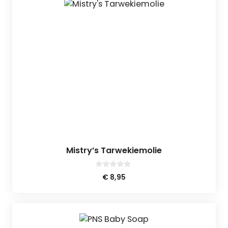
Mistry’s Tarwekiemolie
0
€
8,95
v
a
n
5