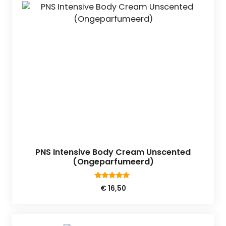
PNS Intensive Body Cream Unscented
(Ongeparfumeerd)
5.00
€
16,50
van 5