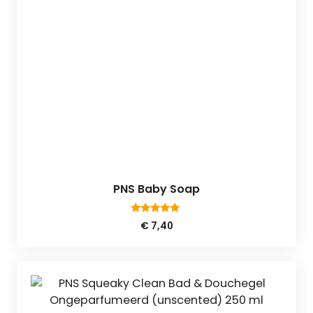
PNS Baby Soap
5.00
€
7,40
van 5