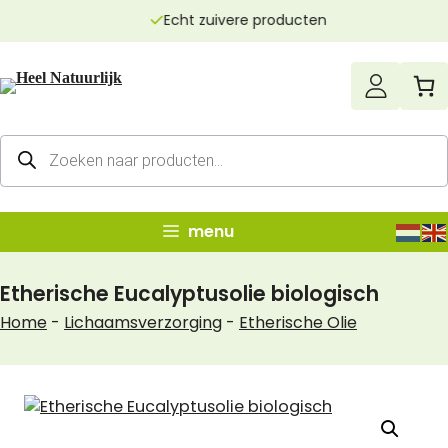
Ga
Echt zuivere producten
naar
de
inhoud
Producten
zoeken
menu
Etherische Eucalyptusolie biologisch
Home
-
Lichaamsverzorging
-
Etherische Olie