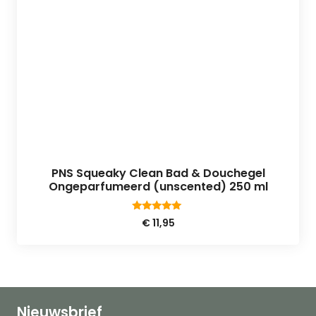
PNS Squeaky Clean Bad & Douchegel
Ongeparfumeerd (unscented) 250 ml
4.75
€
11,95
van 5
Nieuwsbrief