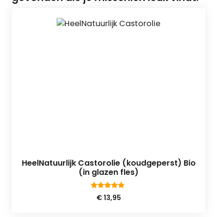
HeelNatuurlijk Castorolie (koudgeperst) Bio
(in glazen fles)
5.00
€
13,95
van 5