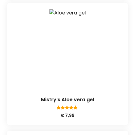
Mistry’s Aloe vera gel
4.80
€
7,99
van 5