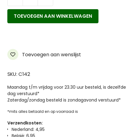
Earth's
Beauty
TOEVOEGEN AAN WINKELWAGEN
Eye
Brow
Pencil
aantal
Toevoegen aan wenslijst
SKU: C142
Maandag t/m vrijdag voor 23.30 uur besteld, is dezelfde
dag verstuurd*
Zaterdag/zondag besteld is zondagavond verstuurd*
*mits alles betaald en op voorraad is
Verzendkosten:
Nederland: 4,95
België: 6,95