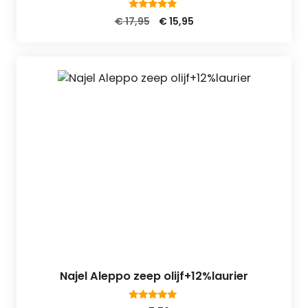
5.00
Oorspronkelijke
Huidige
€
17,95
€
15,95
van 5
prijs
prijs
was:
is:
€ 17,95.
€ 15,95.
Najel Aleppo zeep olijf+12%laurier
4.88