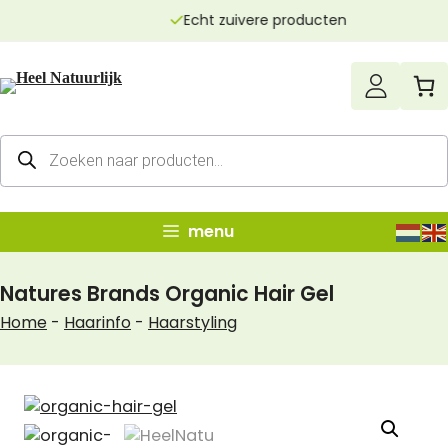
Ga
Echt zuivere producten
naar
de
inhoud
Producten
zoeken
menu
Natures Brands Organic Hair Gel
Home
-
Haarinfo
-
Haarstyling