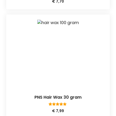
€
7,70
van 5
PNS Hair Wax 30 gram
5.00
€
7,99
van 5