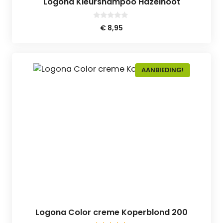
Logona Kleurshampoo Hazelnoot
0
€
8,95
v
a
n
5
AANBIEDING!
Logona Color creme Koperblond 200