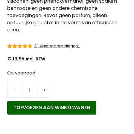
siliconen, geen phenoxyethanol, geen sodium
benzoate en geen andere chemische
toevoegingen. Bevat geen parfum, alleen
natuurlijke geurstof in de vorm van etherische
oliën.
(
3
klantbeoordelingen)
4.67
van 5
€
13,95
Op voorraad
-
+
Natures
Brands
TOEVOEGEN AAN WINKELWAGEN
Organic
Hair
Gel
aantal