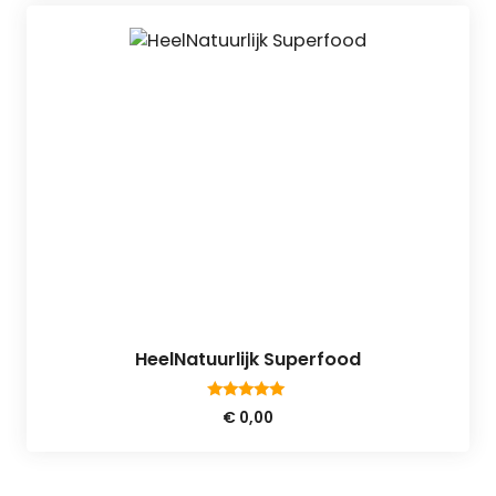
HeelNatuurlijk Superfood
5.00
€
0,00
van 5