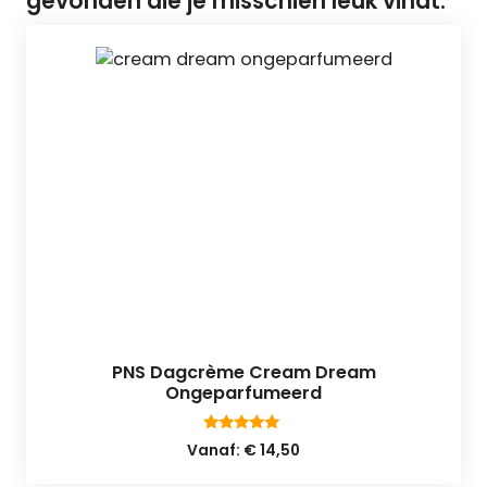
gevonden die je misschien leuk vindt:
PNS Dagcrème Cream Dream
Ongeparfumeerd
4.92
Vanaf:
€
14,50
van 5