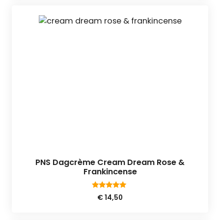
€ 17,95.
€ 15,95.
PNS Dagcrème Cream Dream Rose &
Frankincense
4.80
€
14,50
van 5