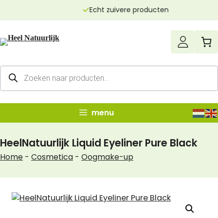
Ga
Echt zuivere producten
naar
de
inhoud
Producten
zoeken
menu
HeelNatuurlijk Liquid Eyeliner Pure Black
Home
-
Cosmetica
-
Oogmake-up