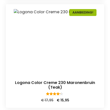
AANBIEDING!
Logona Color Creme 230 Maronenbruin
(Teak)
4.00
Oorspronkelijke
Huidige
€
17,95
€
15,95
van 5
prijs
prijs
was:
is: