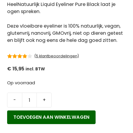
HeelNatuurlijk Liquid Eyeliner Pure Black laat je
ogen spreken.
Deze vloeibare eyeliner is 100% natuurlijk, vegan,
glutenvrij, nanovrij, GMOvrij, niet op dieren getest
en blijft ook nog eens de hele dag goed zitten.
(
5
klantbeoordelingen)
3.80
van
€
15,95
5
Op voorraad
-
+
HeelNatuurlijk
Liquid
TOEVOEGEN AAN WINKELWAGEN
Eyeliner
Pure
Black