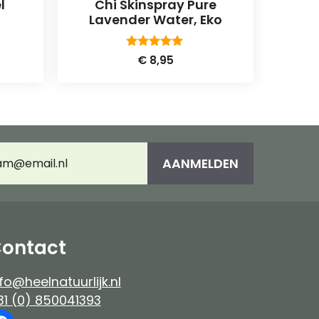
l
Chi Skinspray Pure
Lavender Water, Eko
5.00
€
8,95
van 5
AANMELDEN
adres
(Vereist)
ontact
fo@heelnatuurlijk.nl
31 (0) 850041393