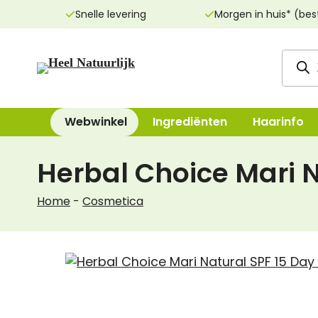
Ga
Snelle levering
Morgen in huis* (bes
naar
de
Produ
inhoud
zoeke
Webwinkel
Ingrediënten
Haarinfo
Herbal Choice Mari 
Reinigingsproducten
Bad, Douche, Ze
Home
-
Cosmetica
Dag- & nachtcrèmes
Bodylotions, Oli
Oogcrèmes
Deodorant
Maskers
Handen & Voeten
Lippenverzorging
Mondverzorging