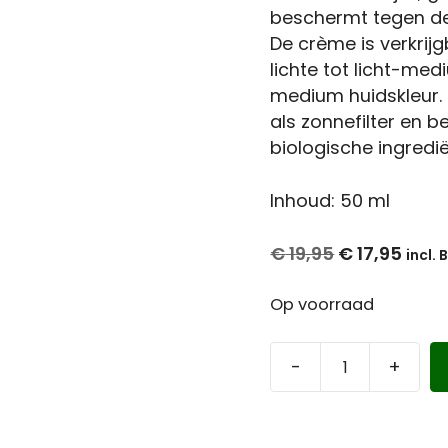
beschermt tegen de 
Haarverf Ayluna & Logona
Accessoir
De crème is verkrijg
Voor- & nabehandeling
Ongeparf
lichte tot licht-me
medium huidskleur. 
d
Ongeparfumeerd
Kindermak
als zonnefilter en be
Baby & kind
Workshop
biologische ingredi
Inhoud: 50 ml
Oorspronkel
€
19,95
€
17,95
prijs
was:
Op voorraad
€ 19,95.
-
+
Herbal
Choice
Mari