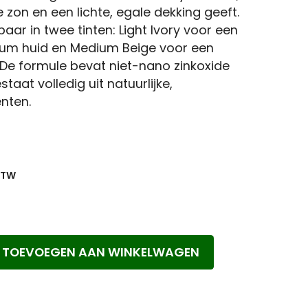
zon en een lichte, egale dekking geeft.
es
Immuunsysteem
baar in twee tinten: Light Ivory voor een
umeerd
dium huid en Medium Beige voor een
De formule bevat niet-nano zinkoxide
e-up
staat volledig uit natuurlijke,
ënten.
ijke
Huidige
prijs
is:
€ 17,95.
TOEVOEGEN AAN WINKELWAGEN