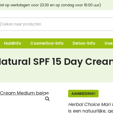
Mari
was:
is:
tel op werkdagen voor 23:30 en op zondag voor 16:00 uur)
Natura
€ 19,95.
€ 17,95.
SPF
cten
15
n
Day
Cream
Mediu
Huidinfo
Cosmetica-info
Detox-info
Voe
Beige
aantal
Natural SPF 15 Day Cre
ep
Shampoo
Oogmake-
e & Crèmes
Verzorging
Lippen
Haarstyling
Poeder & B
AANBIEDING!
Lava aarde
Foundatio
Herbal Choice Mari
Haarverf Light Mountain
Concealer
is een natuurlijke, 