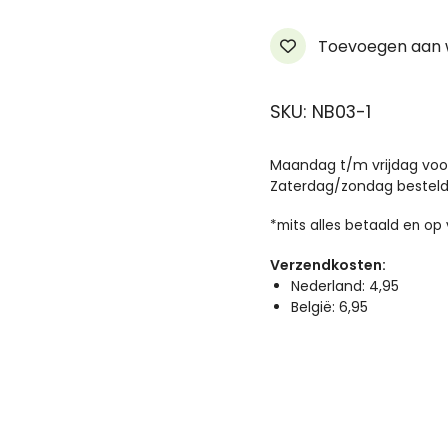
Natural
SPF
Toevoegen aan w
15
Day
SKU: NB03-1
Cream
Medium
Beige
Maandag t/m vrijdag voor 
Zaterdag/zondag besteld
aantal
*mits alles betaald en op
Verzendkosten:
Nederland: 4,95
België: 6,95