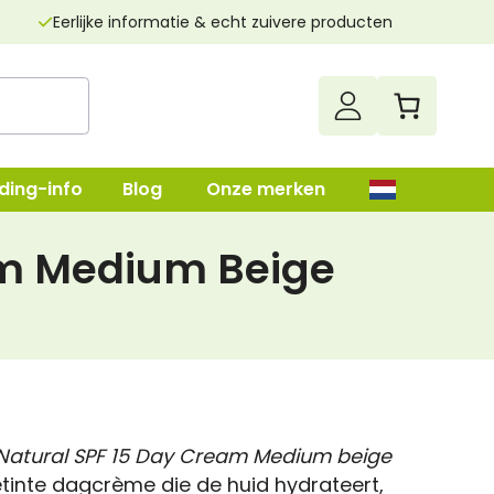
Eerlijke informatie & echt zuivere producten
l
m
ding-info
Blog
Onze merken
am Medium Beige
up
Darmenreiniging
Leverreiniging
lush
Nierenreiniging
n
Parasietenkuur
 Natural SPF 15 Day Cream Medium beige
Superfood
getinte dagcrème die de huid hydrateert,