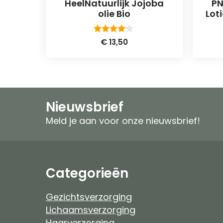
HeelNatuurlijk Jojoba
PN
olie Bio
Lot
4.00
€
13,50
van 5
Nieuwsbrief
Meld je aan voor onze nieuwsbrief!
Categorieën
Gezichtsverzorging
Lichaamsverzorging
Haarverzorging