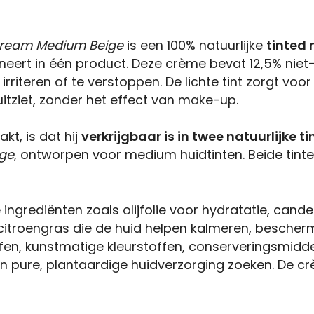
 Cream Medium Beige
is een 100% natuurlijke
tinted 
eert in één product. Deze crème bevat 12,5% niet
rriteren of te verstoppen. De lichte tint zorgt voo
uitziet, zonder het effect van make-up.
t, is dat hij
verkrijgbaar is in twee natuurlijke t
ge
, ontworpen voor medium huidtinten. Beide tin
ngrediënten zoals olijfolie voor hydratatie, cande
n citroengras die de huid helpen kalmeren, besc
en, kunstmatige kleurstoffen, conserveringsmiddel
en pure, plantaardige huidverzorging zoeken. De c