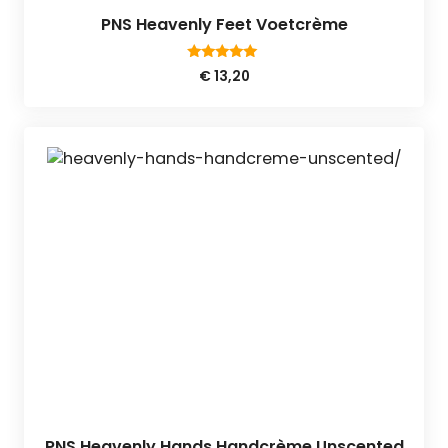
PNS Heavenly Feet Voetcrème
5.00
€
13,20
van 5
PNS Heavenly Hands Handcrème Unscented