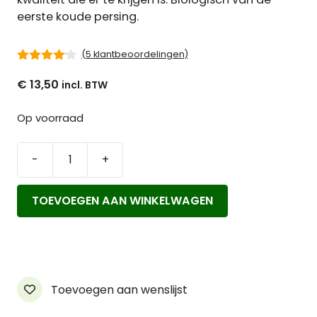
eerste koude persing.
(
5
klantbeoordelingen)
4.00
van
€
13,50
5
Op voorraad
-
+
HeelNatuurlijk
Jojoba
TOEVOEGEN AAN WINKELWAGEN
olie
Bio
aantal
Toevoegen aan wenslijst