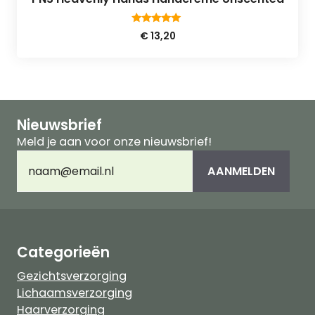
5.00
€
13,20
van 5
Nieuwsbrief
Meld je aan voor onze nieuwsbrief!
E-
AANMELDEN
mailadres
(Vereist)
Categorieën
Gezichtsverzorging
Lichaamsverzorging
Haarverzorging