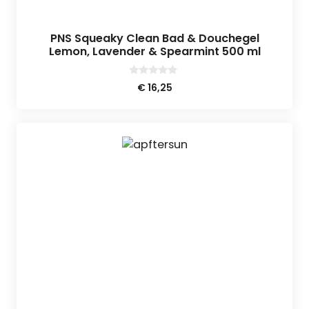
PNS Squeaky Clean Bad & Douchegel
Lemon, Lavender & Spearmint 500 ml
0
€
16,25
v
a
n
5