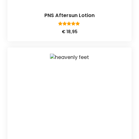
PNS Aftersun Lotion
4.80
€
18,95
van 5