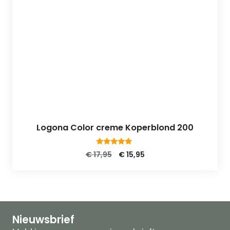
Logona Color creme Koperblond 200
5.00
Oorspronkelijke
Huidige
€
17,95
€
15,95
van 5
prijs
prijs
was:
is:
€ 17,95.
€ 15,95.
Nieuwsbrief