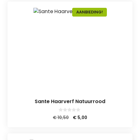
AANBIEDING!
Sante Haarverf Natuurrood
0
Oorspronkelijke
Huidige
€
10,50
€
5,00
v
prijs
prijs
a
n
was:
is:
5
€ 10,50.
€ 5,00.