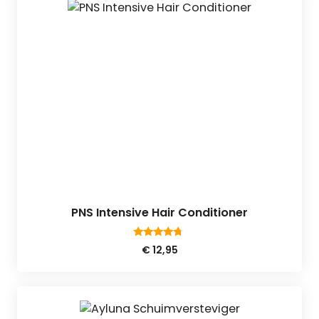
PNS Intensive Hair Conditioner
4.50
€
12,95
van 5