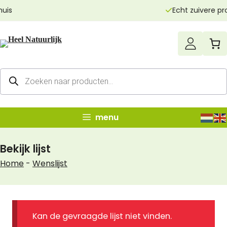
Ga
Echt zuivere producten
naar
de
inhoud
Producten
zoeken
menu
Bekijk lijst
Home
-
Wenslijst
Kan de gevraagde lijst niet vinden.