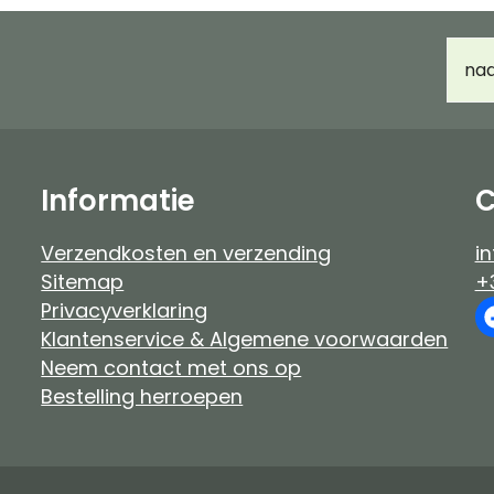
Haarverf Ayluna & Logona
Accessoir
E-
Voor- & nabehandeling
Ongeparf
mail
d
Ongeparfumeerd
Kindermak
Baby & kind
Workshop
Informatie
C
Verzendkosten en verzending
in
Sitemap
+
Privacyverklaring
Klantenservice & Algemene voorwaarden
Neem contact met ons op
Bestelling herroepen