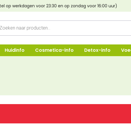
tel op werkdagen voor 23:30 en op zondag voor 16:00 uur)
cten
n
Huidinfo
Cosmetica-info
Detox-info
Voe
ep
Shampoo
Oogmake-
e & Crèmes
Verzorging
Lippen
Haarstyling
Poeder & B
Lava aarde
Foundatio
Haarverf Light Mountain
Concealer