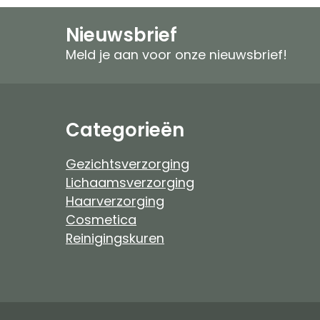
Speciale verzorging
Zonproducten
Nieuwsbrief
Gezichtspeeling
Mannen
Meld je aan voor onze nieuwsbrief!
Ongeparfumeerd
Ongeparfumeer
Mannen
Baby & Kind
Categorieën
Baby & Kind
Etherische Olie
Gezichtsverzorging
Lichaamsverzorging
Douchefilter
Haarverzorging
Cosmetica
Drinkwaterzuivering
Reinigingskuren