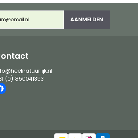
es
Immuunsysteem
umeerd
AANMELDEN
adres
(Vereist)
e-up
ontact
fo@heelnatuurlijk.nl
31 (0) 850041393