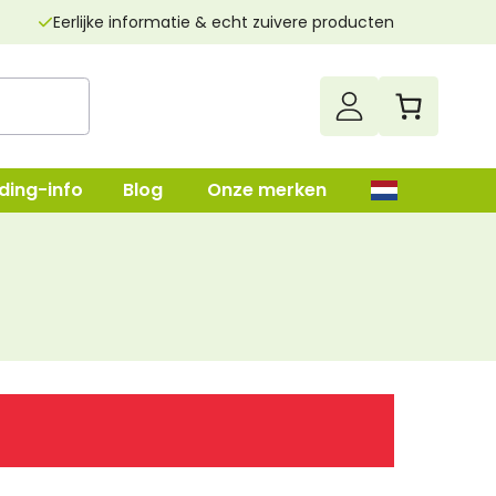
Eerlijke informatie & echt zuivere producten
ding-info
Blog
Onze merken
up
Darmenreiniging
Leverreiniging
lush
Nierenreiniging
n
Parasietenkuur
Superfood