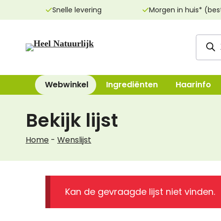
Ga
Snelle levering
Morgen in huis* (bes
naar
de
Produ
inhoud
zoeke
Webwinkel
Ingrediënten
Haarinfo
Bekijk lijst
Reinigingsproducten
Bad, Douche, Ze
Home
-
Wenslijst
Dag- & nachtcrèmes
Bodylotions, Oli
Oogcrèmes
Deodorant
Maskers
Handen & Voeten
Kan de gevraagde lijst niet vinden.
Lippenverzorging
Mondverzorging