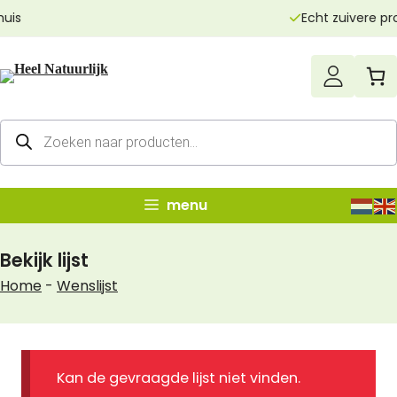
Ga
Echt zuivere producten
naar
de
inhoud
Producten
zoeken
menu
Bekijk lijst
Home
-
Wenslijst
Kan de gevraagde lijst niet vinden.