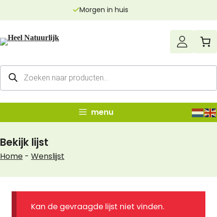
Ga
huis
Echt zuivere p
naar
de
inhoud
Producten
zoeken
menu
Bekijk lijst
Home
-
Wenslijst
Kan de gevraagde lijst niet vinden.