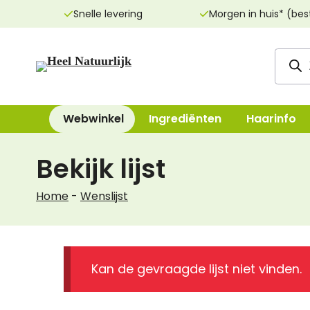
Ga
Snelle levering
Morgen in huis* (bes
naar
de
Produ
inhoud
zoeke
Webwinkel
Ingrediënten
Haarinfo
Bekijk lijst
Reinigingsproducten
Bad, Douche, Ze
Home
-
Wenslijst
Dag- & nachtcrèmes
Bodylotions, Oli
Oogcrèmes
Deodorant
Maskers
Handen & Voeten
Kan de gevraagde lijst niet vinden.
Lippenverzorging
Mondverzorging