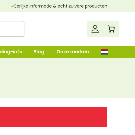
Eerlijke informatie & echt zuivere producten
ding-info
Blog
Onze merken
up
Darmenreiniging
Leverreiniging
lush
Nierenreiniging
n
Parasietenkuur
Superfood