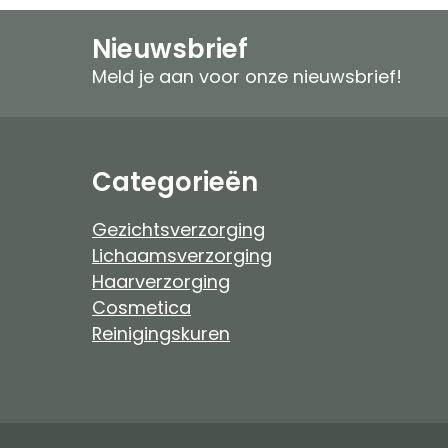
Speciale verzorging
Zonproducten
Nieuwsbrief
Gezichtspeeling
Mannen
Meld je aan voor onze nieuwsbrief!
Ongeparfumeerd
Ongeparfumeer
Mannen
Baby & Kind
Categorieën
Baby & Kind
Etherische Olie
Gezichtsverzorging
Lichaamsverzorging
Douchefilter
Haarverzorging
Cosmetica
Drinkwaterzuivering
Reinigingskuren