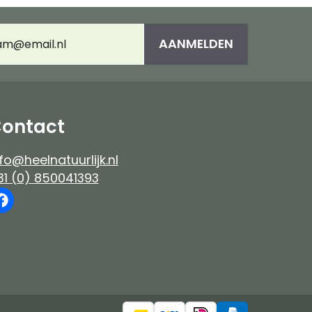
es
Immuunsysteem
umeerd
AANMELDEN
adres
(Vereist)
e-up
ontact
fo@heelnatuurlijk.nl
31 (0) 850041393