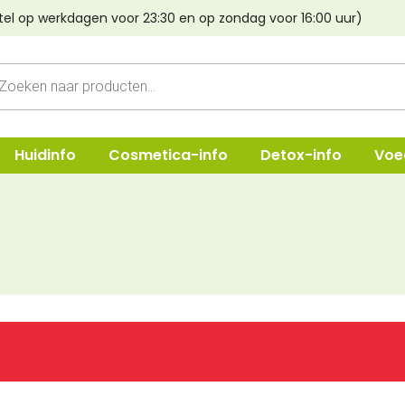
tel op werkdagen voor 23:30 en op zondag voor 16:00 uur)
cten
n
Huidinfo
Cosmetica-info
Detox-info
Voe
ep
Shampoo
Oogmake-
e & Crèmes
Verzorging
Lippen
Haarstyling
Poeder & B
Lava aarde
Foundatio
Haarverf Light Mountain
Concealer