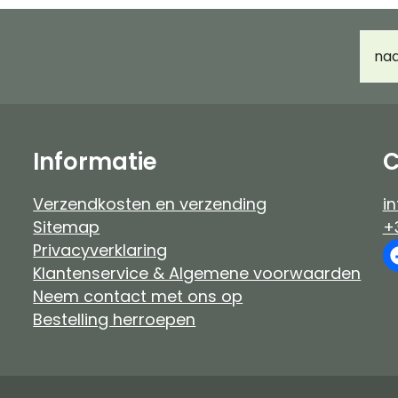
Haarverf Ayluna & Logona
Accessoir
E-
Voor- & nabehandeling
Ongeparf
mail
d
Ongeparfumeerd
Kindermak
Baby & kind
Workshop
Informatie
C
Verzendkosten en verzending
in
Sitemap
+
Privacyverklaring
Klantenservice & Algemene voorwaarden
Neem contact met ons op
Bestelling herroepen