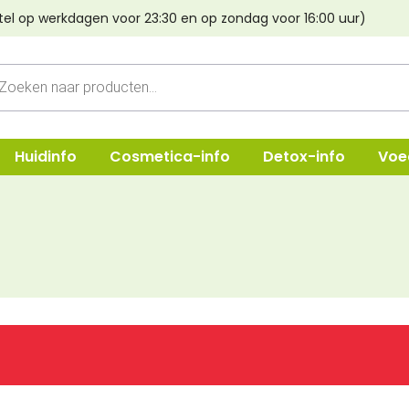
tel op werkdagen voor 23:30 en op zondag voor 16:00 uur)
cten
n
Huidinfo
Cosmetica-info
Detox-info
Voe
ep
Shampoo
Oogmake-
e & Crèmes
Verzorging
Lippen
Haarstyling
Poeder & B
Lava aarde
Foundatio
Haarverf Light Mountain
Concealer