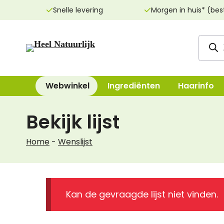
Ga
Snelle levering
Morgen in huis* (bes
naar
de
Produ
inhoud
zoeke
Webwinkel
Ingrediënten
Haarinfo
Bekijk lijst
Reinigingsproducten
Bad, Douche, Ze
Home
-
Wenslijst
Dag- & nachtcrèmes
Bodylotions, Oli
Oogcrèmes
Deodorant
Maskers
Handen & Voeten
Kan de gevraagde lijst niet vinden.
Lippenverzorging
Mondverzorging