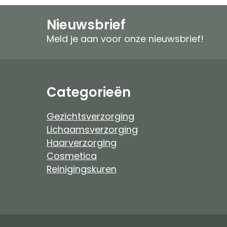
Speciale verzorging
Zonproducten
Nieuwsbrief
Gezichtspeeling
Mannen
Meld je aan voor onze nieuwsbrief!
Ongeparfumeerd
Ongeparfumeer
Mannen
Baby & Kind
Categorieën
Baby & Kind
Etherische Olie
Gezichtsverzorging
Lichaamsverzorging
Douchefilter
Haarverzorging
Cosmetica
Drinkwaterzuivering
Reinigingskuren