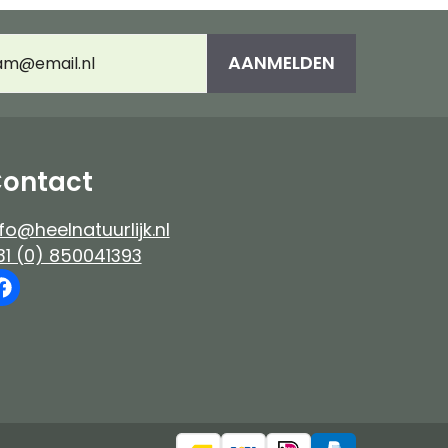
es
Immuunsysteem
umeerd
AANMELDEN
adres
(Vereist)
e-up
ontact
fo@heelnatuurlijk.nl
31 (0) 850041393