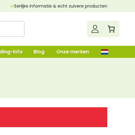
Eerlijke informatie & echt zuivere producten
ding-info
Blog
Onze merken
up
Darmenreiniging
Leverreiniging
lush
Nierenreiniging
n
Parasietenkuur
Superfood