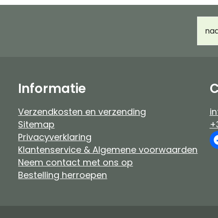
Haarverf Ayluna & Logona
Accessoir
E-
Voor- & nabehandeling
Ongeparf
mail
d
Ongeparfumeerd
Kindermak
Baby & kind
Workshop
Informatie
C
Verzendkosten en verzending
in
Sitemap
+
Privacyverklaring
Klantenservice & Algemene voorwaarden
Neem contact met ons op
Bestelling herroepen