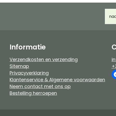
Haarverf Ayluna & Logona
Accessoir
E-
Voor- & nabehandeling
Ongeparf
mail
d
Ongeparfumeerd
Kindermak
Baby & kind
Workshop
Informatie
C
Verzendkosten en verzending
in
Sitemap
+
Privacyverklaring
Klantenservice & Algemene voorwaarden
Neem contact met ons op
Bestelling herroepen