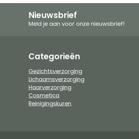
Speciale verzorging
Zonproducten
Nieuwsbrief
Gezichtspeeling
Mannen
Meld je aan voor onze nieuwsbrief!
Ongeparfumeerd
Ongeparfumeer
Mannen
Baby & Kind
Categorieën
Baby & Kind
Etherische Olie
Gezichtsverzorging
Lichaamsverzorging
Douchefilter
Haarverzorging
Cosmetica
Drinkwaterzuivering
Reinigingskuren