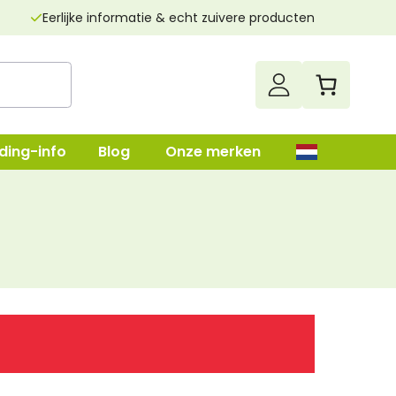
Eerlijke informatie & echt zuivere producten
ding-info
Blog
Onze merken
up
Darmenreiniging
Leverreiniging
lush
Nierenreiniging
n
Parasietenkuur
Superfood