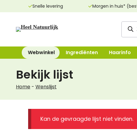
Ga
Snelle levering
Morgen in huis* (bes
naar
de
Produ
inhoud
zoeke
Webwinkel
Ingrediënten
Haarinfo
Bekijk lijst
Reinigingsproducten
Bad, Douche, Ze
Home
-
Wenslijst
Dag- & nachtcrèmes
Bodylotions, Oli
Oogcrèmes
Deodorant
Maskers
Handen & Voeten
Kan de gevraagde lijst niet vinden.
Lippenverzorging
Mondverzorging