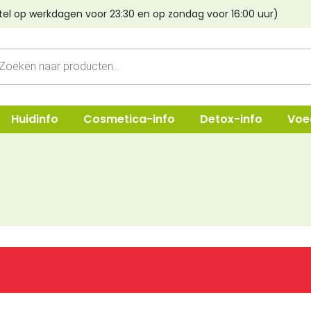
tel op werkdagen voor 23:30 en op zondag voor 16:00 uur)
cten
n
Huidinfo
Cosmetica-info
Detox-info
Voe
ep
Shampoo
Oogmake-
e & Crèmes
Verzorging
Lippen
Haarstyling
Poeder & B
Lava aarde
Foundatio
Haarverf Light Mountain
Concealer