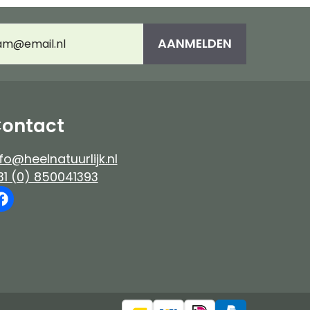
es
Immuunsysteem
umeerd
AANMELDEN
adres
(Vereist)
e-up
ontact
fo@heelnatuurlijk.nl
31 (0) 850041393