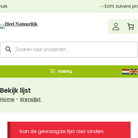
Ga
Echt zuivere producten
naar
de
inhoud
Producten
zoeken
menu
Bekijk lijst
Home
-
Wenslijst
Kan de gevraagde lijst niet vinden.