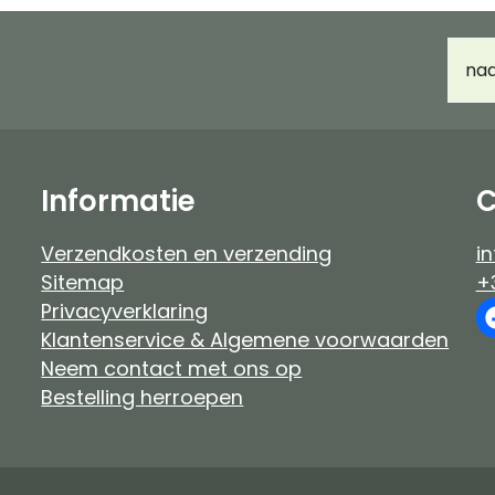
Haarverf Ayluna & Logona
Accessoir
E-
Voor- & nabehandeling
Ongeparf
mail
d
Ongeparfumeerd
Kindermak
Baby & kind
Workshop
Informatie
C
Verzendkosten en verzending
in
Sitemap
+
Privacyverklaring
Klantenservice & Algemene voorwaarden
Neem contact met ons op
Bestelling herroepen