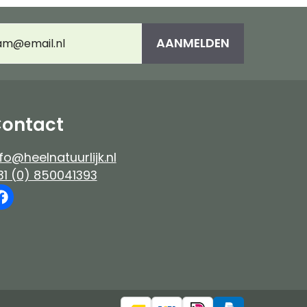
es
Immuunsysteem
umeerd
AANMELDEN
adres
(Vereist)
e-up
ontact
fo@heelnatuurlijk.nl
31 (0) 850041393