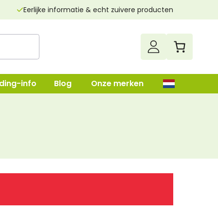
Eerlijke informatie & echt zuivere producten
ding-info
Blog
Onze merken
up
Darmenreiniging
Leverreiniging
lush
Nierenreiniging
n
Parasietenkuur
Superfood