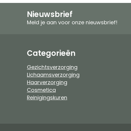
Speciale verzorging
Zonproducten
Nieuwsbrief
Gezichtspeeling
Mannen
Meld je aan voor onze nieuwsbrief!
Ongeparfumeerd
Ongeparfumeer
Mannen
Baby & Kind
Categorieën
Baby & Kind
Etherische Olie
Gezichtsverzorging
Lichaamsverzorging
Douchefilter
Haarverzorging
Cosmetica
Drinkwaterzuivering
Reinigingskuren