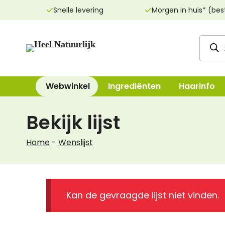
Ga
Snelle levering
Morgen in huis* (bes
naar
de
Produ
inhoud
zoeke
Webwinkel
Ingrediënten
Haarinfo
Bekijk lijst
Reinigingsproducten
Bad, Douche, Ze
Home
-
Wenslijst
Dag- & nachtcrèmes
Bodylotions, Oli
Oogcrèmes
Deodorant
Maskers
Handen & Voeten
Kan de gevraagde lijst niet vinden.
Lippenverzorging
Mondverzorging