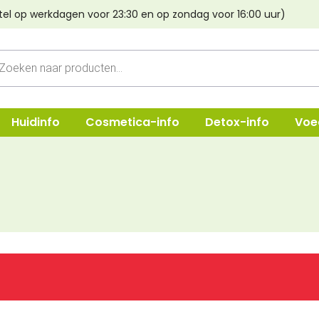
tel op werkdagen voor 23:30 en op zondag voor 16:00 uur)
cten
n
Huidinfo
Cosmetica-info
Detox-info
Voe
ep
Shampoo
Oogmake-
e & Crèmes
Verzorging
Lippen
Haarstyling
Poeder & B
Lava aarde
Foundatio
Haarverf Light Mountain
Concealer