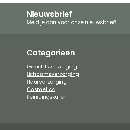
Speciale verzorging
Zonproducten
Nieuwsbrief
Gezichtspeeling
Mannen
Meld je aan voor onze nieuwsbrief!
Ongeparfumeerd
Ongeparfumeer
Mannen
Baby & Kind
Categorieën
Baby & Kind
Etherische Olie
Gezichtsverzorging
Lichaamsverzorging
Douchefilter
Haarverzorging
Cosmetica
Drinkwaterzuivering
Reinigingskuren