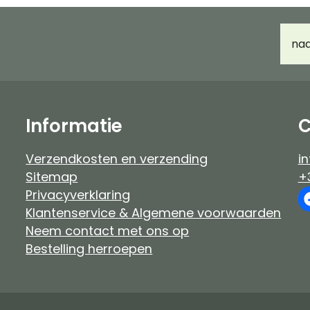
Haarverf Ayluna & Logona
Accessoir
E-
Voor- & nabehandeling
Ongeparf
mail
d
Ongeparfumeerd
Kindermak
Baby & kind
Workshop
Informatie
C
Verzendkosten en verzending
in
Sitemap
+
Privacyverklaring
Klantenservice & Algemene voorwaarden
Neem contact met ons op
Bestelling herroepen