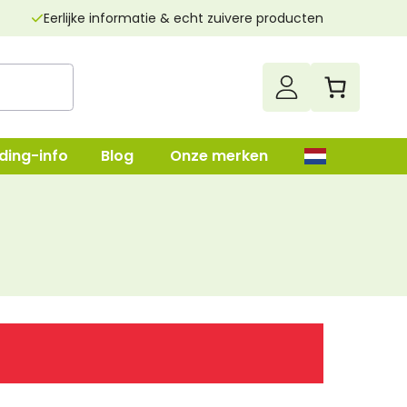
Eerlijke informatie & echt zuivere producten
ding-info
Blog
Onze merken
up
Darmenreiniging
Leverreiniging
lush
Nierenreiniging
n
Parasietenkuur
Superfood