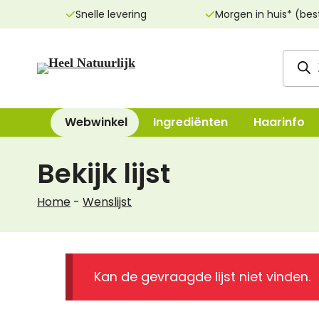
Ga
Snelle levering
Morgen in huis* (bes
naar
de
Produ
inhoud
zoeke
Webwinkel
Ingrediënten
Haarinfo
Bekijk lijst
Reinigingsproducten
Bad, Douche, Ze
Home
-
Wenslijst
Dag- & nachtcrèmes
Bodylotions, Oli
Oogcrèmes
Deodorant
Maskers
Handen & Voeten
Kan de gevraagde lijst niet vinden.
Lippenverzorging
Mondverzorging