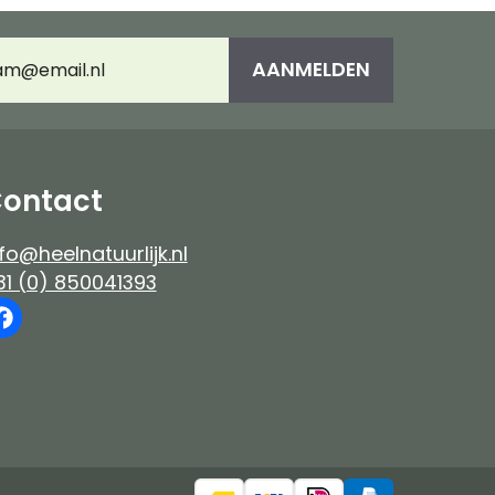
es
Immuunsysteem
umeerd
AANMELDEN
adres
(Vereist)
e-up
ontact
fo@heelnatuurlijk.nl
31 (0) 850041393