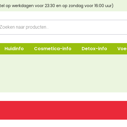
tel op werkdagen voor 23:30 en op zondag voor 16:00 uur)
cten
n
Huidinfo
Cosmetica-info
Detox-info
Voe
ep
Shampoo
Oogmake-
e & Crèmes
Verzorging
Lippen
Haarstyling
Poeder & B
Lava aarde
Foundatio
Haarverf Light Mountain
Concealer