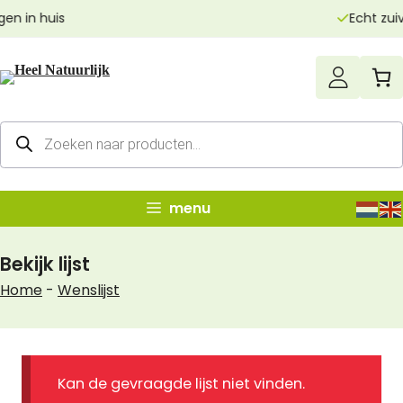
Ga
Echt zuivere producten
naar
de
inhoud
Producten
zoeken
menu
Bekijk lijst
Home
-
Wenslijst
Kan de gevraagde lijst niet vinden.