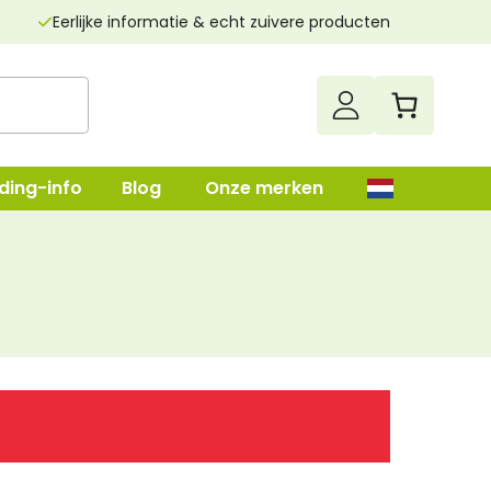
Eerlijke informatie & echt zuivere producten
ding-info
Blog
Onze merken
up
Darmenreiniging
Leverreiniging
lush
Nierenreiniging
n
Parasietenkuur
Superfood