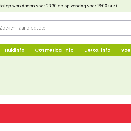
tel op werkdagen voor 23:30 en op zondag voor 16:00 uur)
cten
n
Huidinfo
Cosmetica-info
Detox-info
Voe
ep
Shampoo
Oogmake-
e & Crèmes
Verzorging
Lippen
Haarstyling
Poeder & B
Lava aarde
Foundatio
Haarverf Light Mountain
Concealer