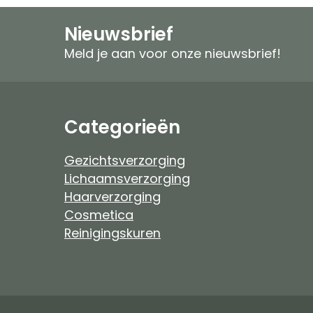
Speciale verzorging
Zonproducten
Nieuwsbrief
Gezichtspeeling
Mannen
Meld je aan voor onze nieuwsbrief!
Ongeparfumeerd
Ongeparfumeer
Mannen
Baby & Kind
Categorieën
Baby & Kind
Etherische Olie
Gezichtsverzorging
Lichaamsverzorging
Douchefilter
Haarverzorging
Cosmetica
Drinkwaterzuivering
Reinigingskuren