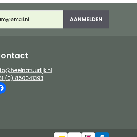
es
Immuunsysteem
umeerd
AANMELDEN
adres
(Vereist)
e-up
ontact
fo@heelnatuurlijk.nl
31 (0) 850041393