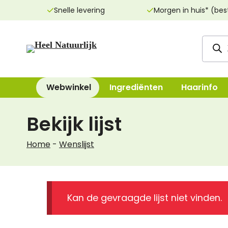
Ga
Snelle levering
Morgen in huis* (bes
naar
de
Produ
inhoud
zoeke
Webwinkel
Ingrediënten
Haarinfo
Bekijk lijst
Reinigingsproducten
Bad, Douche, Ze
Home
-
Wenslijst
Dag- & nachtcrèmes
Bodylotions, Oli
Oogcrèmes
Deodorant
Maskers
Handen & Voeten
Kan de gevraagde lijst niet vinden.
Lippenverzorging
Mondverzorging