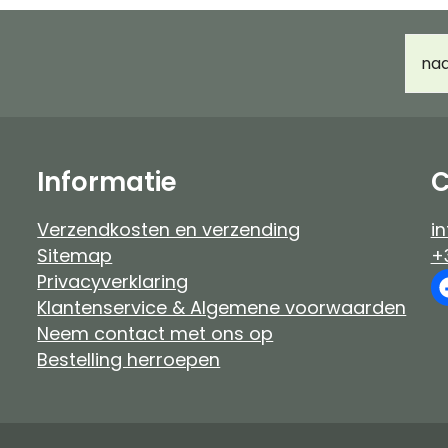
Haarverf Ayluna & Logona
Accessoir
E-
Voor- & nabehandeling
Ongeparf
mail
d
Ongeparfumeerd
Kindermak
Baby & kind
Workshop
Informatie
C
Verzendkosten en verzending
in
Sitemap
+
Privacyverklaring
Klantenservice & Algemene voorwaarden
Neem contact met ons op
Bestelling herroepen