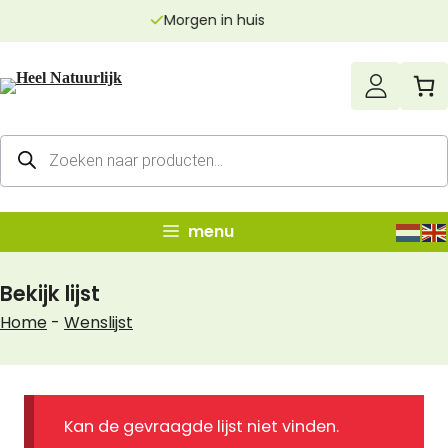
Ga
huis
Echt zuivere p
naar
de
inhoud
Producten
zoeken
menu
Bekijk lijst
Home
-
Wenslijst
Kan de gevraagde lijst niet vinden.