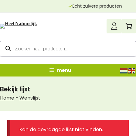
Ga
Echt zuivere producten
naar
de
inhoud
Producten
zoeken
menu
Bekijk lijst
Home
-
Wenslijst
Kan de gevraagde lijst niet vinden.