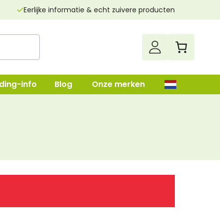
Eerlijke informatie & echt zuivere producten
ding-info
Blog
Onze merken
up
Darmenreiniging
Leverreiniging
lush
Nierenreiniging
n
Parasietenkuur
Superfood