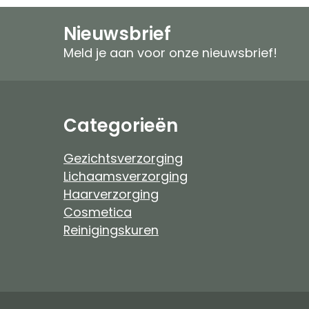
Speciale verzorging
Zonproducten
Nieuwsbrief
Gezichtspeeling
Mannen
Meld je aan voor onze nieuwsbrief!
Ongeparfumeerd
Ongeparfumeer
Mannen
Baby & Kind
Categorieën
Baby & Kind
Etherische Olie
Gezichtsverzorging
Lichaamsverzorging
Douchefilter
Haarverzorging
Cosmetica
Drinkwaterzuivering
Reinigingskuren