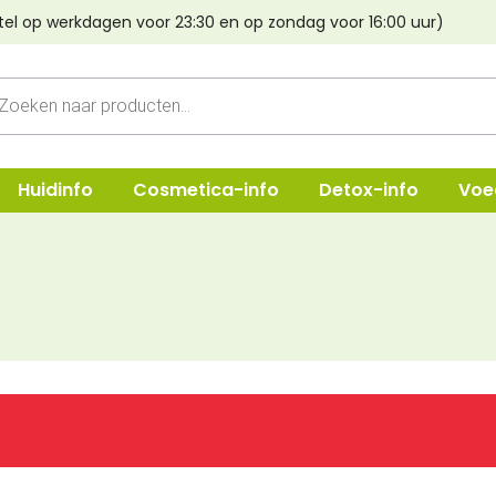
tel op werkdagen voor 23:30 en op zondag voor 16:00 uur)
cten
n
Huidinfo
Cosmetica-info
Detox-info
Voe
ep
Shampoo
Oogmake-
e & Crèmes
Verzorging
Lippen
Haarstyling
Poeder & B
Lava aarde
Foundatio
Haarverf Light Mountain
Concealer