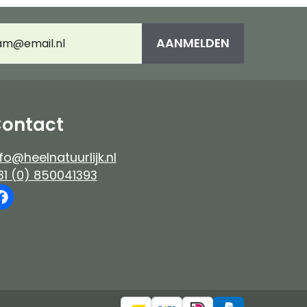
es
Immuunsysteem
umeerd
AANMELDEN
adres
(Vereist)
e-up
ontact
fo@heelnatuurlijk.nl
31 (0) 850041393