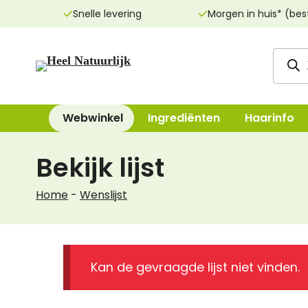
Ga
Snelle levering
Morgen in huis* (bes
naar
de
Produ
inhoud
zoeke
Webwinkel
Ingrediënten
Haarinfo
Bekijk lijst
Reinigingsproducten
Bad, Douche, Ze
Home
-
Wenslijst
Dag- & nachtcrèmes
Bodylotions, Oli
Oogcrèmes
Deodorant
Maskers
Handen & Voeten
Kan de gevraagde lijst niet vinden.
Lippenverzorging
Mondverzorging