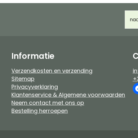
Haarverf Ayluna & Logona
Accessoir
E-
Voor- & nabehandeling
Ongeparf
mail
d
Ongeparfumeerd
Kindermak
Baby & kind
Workshop
Informatie
C
Verzendkosten en verzending
in
Sitemap
+
Privacyverklaring
Klantenservice & Algemene voorwaarden
Neem contact met ons op
Bestelling herroepen