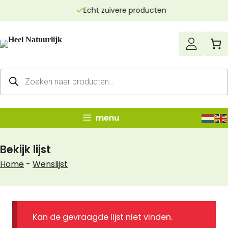
Ga
Echt zuivere producten
naar
de
inhoud
Producten
zoeken
menu
Bekijk lijst
Home
-
Wenslijst
Kan de gevraagde lijst niet vinden.