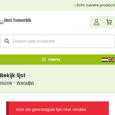
Ga
Echt zuivere producten
naar
de
inhoud
Producten
zoeken
menu
Bekijk lijst
Home
-
Wenslijst
Kan de gevraagde lijst niet vinden.