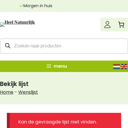
Ga
Echt zuivere producten
naar
de
inhoud
Producten
zoeken
menu
Bekijk lijst
Home
-
Wenslijst
Kan de gevraagde lijst niet vinden.