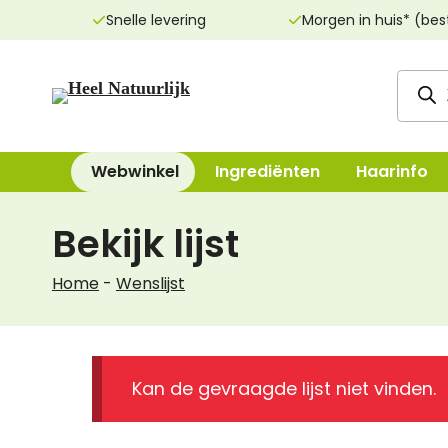
Ga
Snelle levering
Morgen in huis* (bes
naar
de
Produ
inhoud
zoeke
Webwinkel
Ingrediënten
Haarinfo
Bekijk lijst
Reinigingsproducten
Bad, Douche, Ze
Home
-
Wenslijst
Dag- & nachtcrèmes
Bodylotions, Oli
Oogcrèmes
Deodorant
Maskers
Handen & Voeten
Kan de gevraagde lijst niet vinden.
Lippenverzorging
Mondverzorging