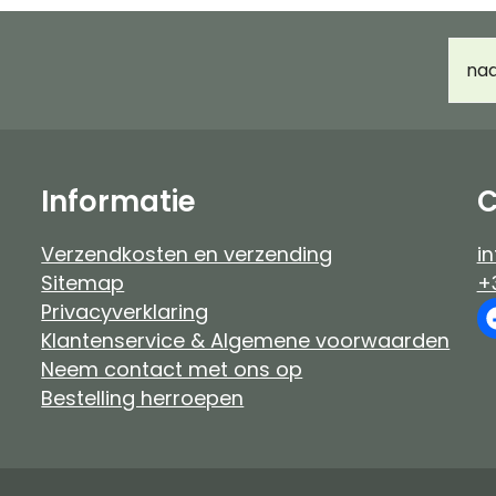
Haarverf Ayluna & Logona
Accessoir
E-
Voor- & nabehandeling
Ongeparf
mail
d
Ongeparfumeerd
Kindermak
Baby & kind
Workshop
Informatie
C
Verzendkosten en verzending
in
Sitemap
+
Privacyverklaring
Klantenservice & Algemene voorwaarden
Neem contact met ons op
Bestelling herroepen