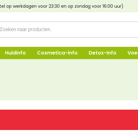
tel op werkdagen voor 23:30 en op zondag voor 16:00 uur)
cten
n
Huidinfo
Cosmetica-info
Detox-info
Voe
ep
Shampoo
Oogmake-
e & Crèmes
Verzorging
Lippen
Haarstyling
Poeder & B
Lava aarde
Foundatio
Haarverf Light Mountain
Concealer