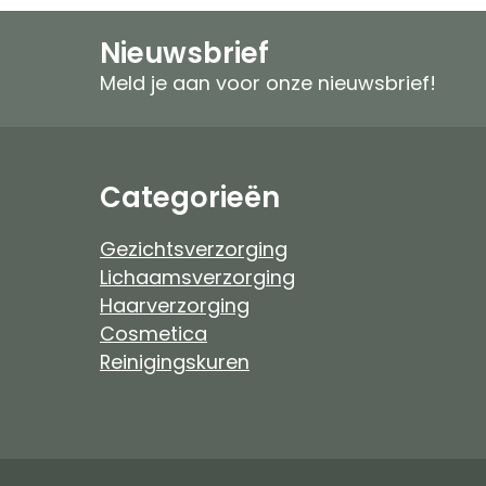
Speciale verzorging
Zonproducten
Nieuwsbrief
Gezichtspeeling
Mannen
Meld je aan voor onze nieuwsbrief!
Ongeparfumeerd
Ongeparfumeer
Mannen
Baby & Kind
Categorieën
Baby & Kind
Etherische Olie
Gezichtsverzorging
Lichaamsverzorging
Douchefilter
Haarverzorging
Cosmetica
Drinkwaterzuivering
Reinigingskuren