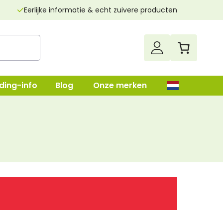
Eerlijke informatie & echt zuivere producten
ding-info
Blog
Onze merken
up
Darmenreiniging
Leverreiniging
lush
Nierenreiniging
n
Parasietenkuur
Superfood