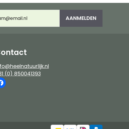
es
Immuunsysteem
umeerd
AANMELDEN
adres
(Vereist)
e-up
ontact
fo@heelnatuurlijk.nl
31 (0) 850041393