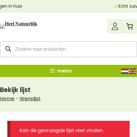
Ga
Echt zuivere producten
naar
de
inhoud
Producten
zoeken
menu
Bekijk lijst
Home
-
Wenslijst
Kan de gevraagde lijst niet vinden.