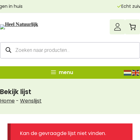
Ga
Echt zuivere producten
naar
de
inhoud
Producten
zoeken
menu
Bekijk lijst
Home
-
Wenslijst
Kan de gevraagde lijst niet vinden.