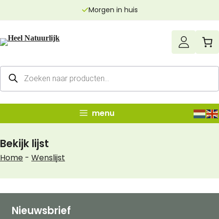
Ga
Morgen in huis
naar
de
inhoud
Producten
zoeken
menu
Bekijk lijst
Home
-
Wenslijst
Nieuwsbrief