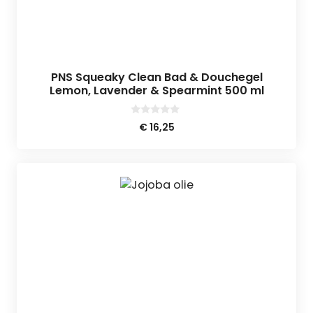
PNS Squeaky Clean Bad & Douchegel
Lemon, Lavender & Spearmint 500 ml
0
€
16,25
v
a
n
5