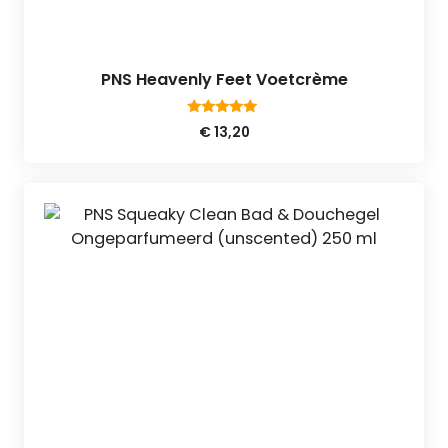
PNS Heavenly Feet Voetcrème
5.00
€
13,20
van 5