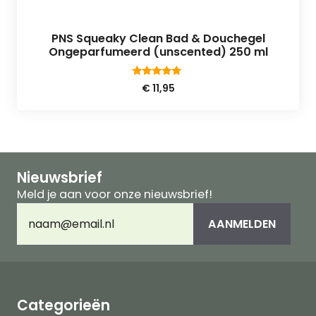
PNS Squeaky Clean Bad & Douchegel
Ongeparfumeerd (unscented) 250 ml
4.75
€
11,95
van 5
Nieuwsbrief
Meld je aan voor onze nieuwsbrief!
E-
AANMELDEN
mailadres
(Vereist)
Categorieën