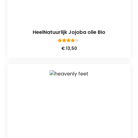
HeelNatuurlijk Jojoba olie Bio
4.00
€
13,50
van 5