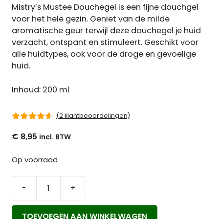
Mistry’s Mustee Douchegel is een fijne
douchgel
voor het hele gezin. Geniet van de milde
aromatische geur terwijl deze douchegel je huid
verzacht, ontspant en stimuleert. Geschikt voor
alle huidtypes, ook voor de droge en gevoelige
huid.
Inhoud: 200 ml
(
2
klantbeoordelingen)
4.50
van 5
€
8,95
Op voorraad
-
+
Mistry's
Mustee
TOEVOEGEN AAN WINKELWAGEN
Douchegel