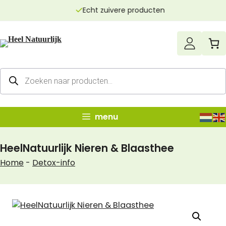
Ga
Echt zuivere producten
naar
de
inhoud
Producten
zoeken
menu
HeelNatuurlijk Nieren & Blaasthee
Home
-
Detox-info