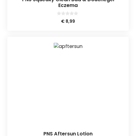
Eczema
0
€
8,99
v
a
n
5
PNS Aftersun Lotion