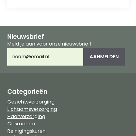
v
a
n
5
Nieuwsbrief
Meld je aan voor onze nieuwsbrief!
E-
AANMELDEN
mailadres
(Vereist)
Categorieën
Gezichtsverzorging
Lichaamsverzorging
Haarverzorging
Cosmetica
Reinigingskuren