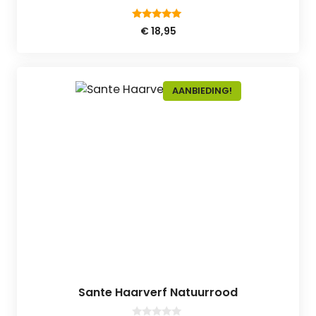
4.80
€
18,95
van 5
AANBIEDING!
Sante Haarverf Natuurrood