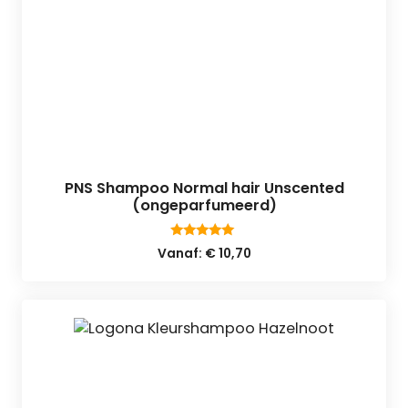
PNS Shampoo Normal hair Unscented
(ongeparfumeerd)
5.00
Vanaf:
€
10,70
van 5