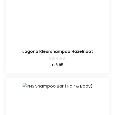
Logona Kleurshampoo Hazelnoot
0
€
8,95
v
a
n
5