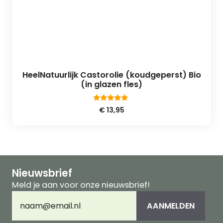
HeelNatuurlijk Castorolie (koudgeperst) Bio
(in glazen fles)
5.00
€
13,95
van 5
Nieuwsbrief
Meld je aan voor onze nieuwsbrief!
E-
AANMELDEN
mailadres
(Vereist)