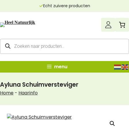
Ga
Echt zuivere producten
naar
de
inhoud
Producten
zoeken
menu
Ayluna Schuimversteviger
Home
-
Haarinfo