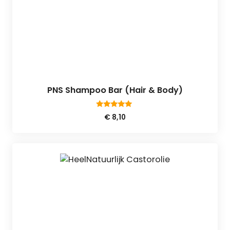
PNS Shampoo Bar (Hair & Body)
5.00
€
8,10
van 5