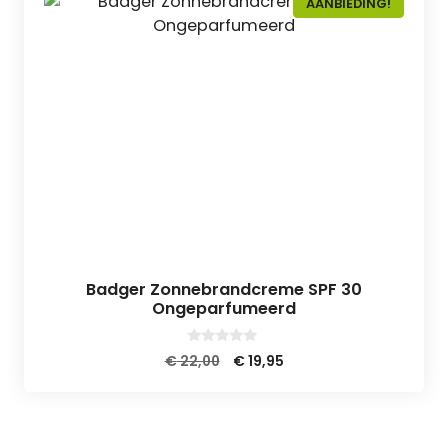
AANBIEDING!
Badger Zonnebrandcreme SPF 30
Ongeparfumeerd
0
Oorspronkelijke
Huidige
€
22,00
€
19,95
v
prijs
prijs
a
n
was:
is:
5
€ 22,00.
€ 19,95.