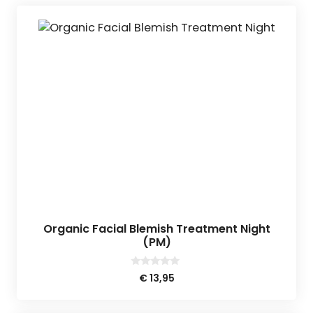
Organic Facial Blemish Treatment Night
(PM)
0
€
13,95
v
a
n
5