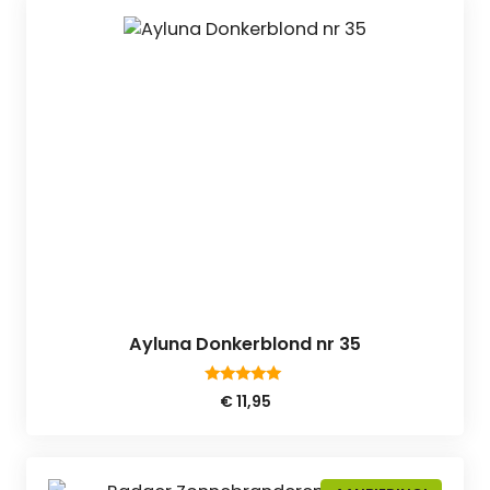
Ayluna Donkerblond nr 35
5.00
€
11,95
van 5