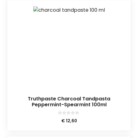
Truthpaste Charcoal Tandpasta
Peppermint-Spearmint 100ml
0
€
12,60
v
a
n
5