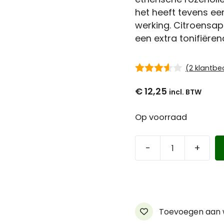
Haarverf Ayluna & Logona
Accessoir
het heeft tevens e
werking. Citroensap
Voor- & nabehandeling
Ongeparf
een extra tonifiëren
d
Ongeparfumeerd
Kindermak
(
2
klantbe
Baby & kind
Workshop
3.50
van
5
€
12,25
Op voorraad
-
+
PNS
White
Rose
Toner
(gezichtsreiniger
Toevoegen aan w
witte