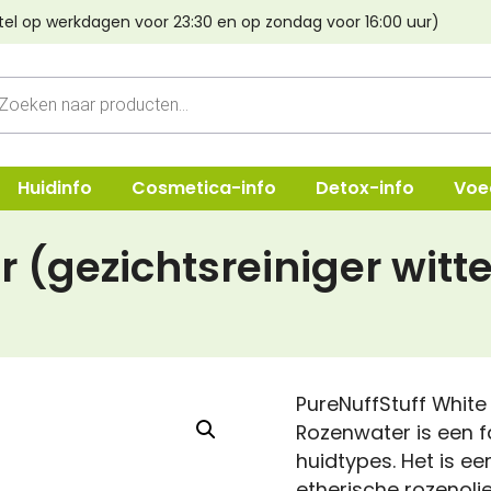
Rose
tel op werkdagen voor 23:30 en op zondag voor 16:00 uur)
Toner
(gezich
cten
witte
n
roos)
aantal
Huidinfo
Cosmetica-info
Detox-info
Voe
 (gezichtsreiniger witte
ep
Shampoo
Oogmake-
e & Crèmes
Verzorging
Lippen
Haarstyling
Poeder & B
PureNuffStuff White 
Lava aarde
Foundatio
Rozenwater is een f
huidtypes. Het is ee
Haarverf Light Mountain
Concealer
etherische rozenolie.