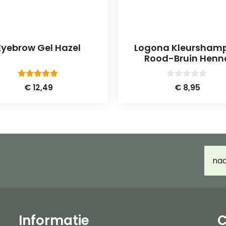
Eyebrow Gel Hazel
Logona Kleursham
Rood-Bruin Henn
5.00
0
€
12,49
€
8,95
van 5
v
a
n
5
E-
mail
Informatie
C