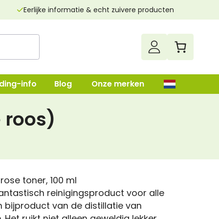
Eerlijke informatie & echt zuivere producten
tsreiniger
ding-info
Blog
Onze merken
 roos)
up
Darmenreiniging
Leverreiniging
lush
Nierenreiniging
rose toner, 100 ml
n
Parasietenkuur
antastisch reinigingsproduct voor alle
n bijproduct van de distillatie van
Superfood
 Het ruikt niet alleen geweldig lekker,