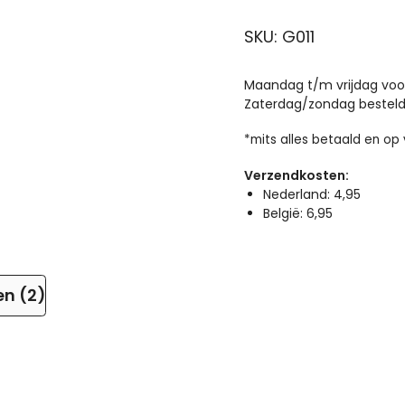
roos)
SKU: G011
aantal
Maandag t/m vrijdag voor 
Zaterdag/zondag besteld
*mits alles betaald en op
Verzendkosten:
Nederland: 4,95
België: 6,95
en (2)