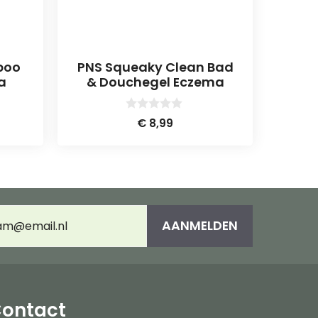
poo
PNS Squeaky Clean Bad
a
& Douchegel Eczema
0
€
8,99
v
a
n
5
AANMELDEN
adres
(Vereist)
ontact