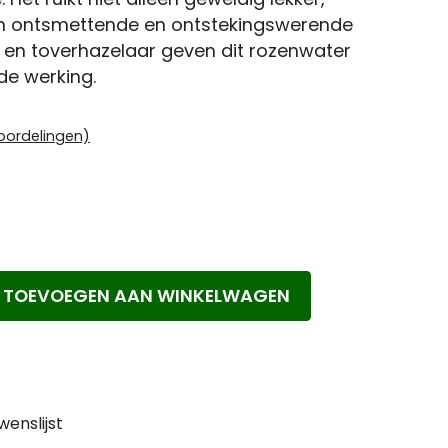
es
Immuunsysteem
en ontsmettende en ontstekingswerende
 en toverhazelaar geven dit rozenwater
umeerd
de werking.
e-up
oordelingen)
TOEVOEGEN AAN WINKELWAGEN
enslijst