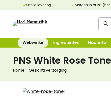
Ga
Snelle levering
Morgen in huis* (bes
naar
de
Produ
inhoud
zoeke
Webwinkel
Ingrediënten
Haarinfo
PNS White Rose Toner
Reinigingsproducten
Bad, Douche, Ze
Home
-
Gezichtsverzorging
Dag- & nachtcrèmes
Bodylotions, Oli
Oogcrèmes
Deodorant
Maskers
Handen & Voeten
Lippenverzorging
Mondverzorging