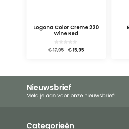
Logona Color Creme 220
Wine Red
0
Oorspronkelijke
Huidige
€
17,95
€
15,95
v
prijs
prijs
a
n
was:
is:
5
€ 17,95.
€ 15,95.
Nieuwsbrief
Meld je aan voor onze nieuwsbrief!
Categorieën