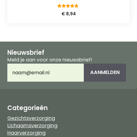
4.50
€
8,94
van 5
Nieuwsbrief
Meld je aan voor onze nieuwsbrief!
E-
AANMELDEN
mailadres
(Vereist)
Categorieën
Gezichtsverzorging
Lichaamsverzorging
Haarverzorging