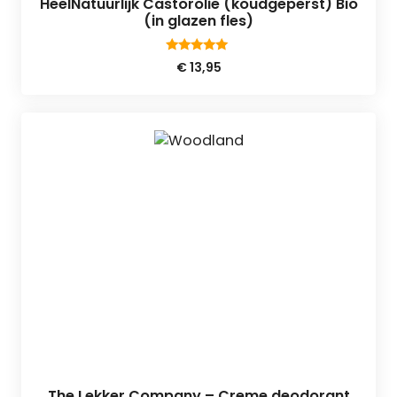
HeelNatuurlijk Castorolie (koudgeperst) Bio
(in glazen fles)
5.00
€
13,95
van 5
The Lekker Company – Creme deodorant