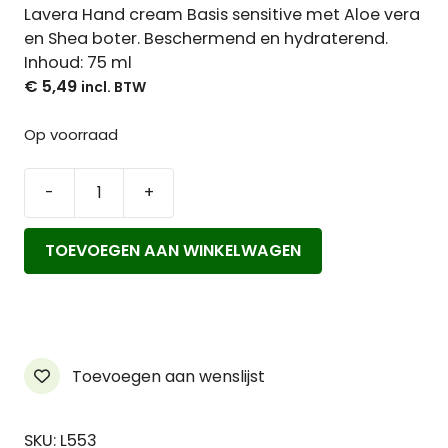
Lavera Hand cream Basis sensitive met Aloe vera
en Shea boter. Beschermend en hydraterend.
Inhoud: 75 ml
€
5,49
Op voorraad
-
+
Lavera
Hand
TOEVOEGEN AAN WINKELWAGEN
cream
Basis
Sensitive
aantal
Toevoegen aan wenslijst
SKU: L553