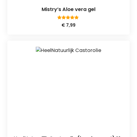
Mistry’s Aloe vera gel
4.80
€
7,99
van 5