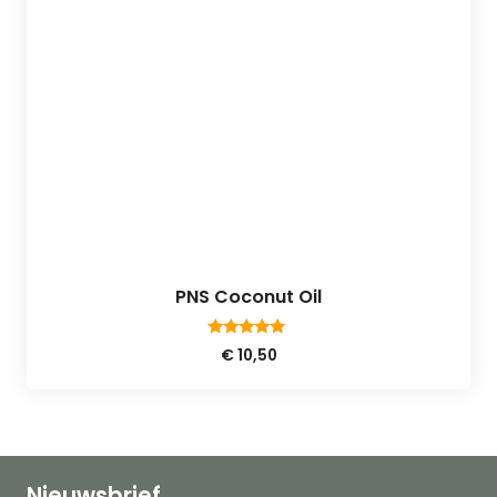
PNS Coconut Oil
5.00
€
10,50
van 5
Nieuwsbrief