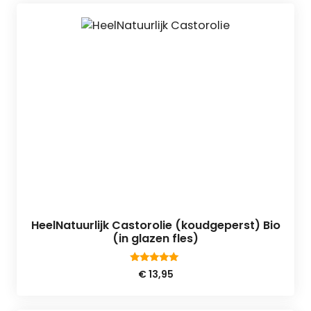
HeelNatuurlijk Castorolie (koudgeperst) Bio
(in glazen fles)
5.00
€
13,95
van 5