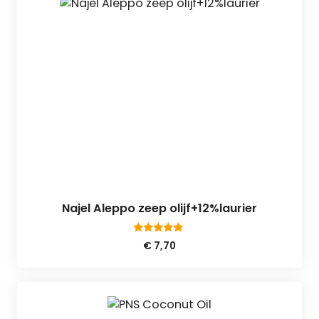
Najel Aleppo zeep olijf+12%laurier
4.88
€
7,70
van 5