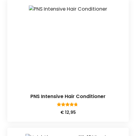
PNS Intensive Hair Conditioner
4.50
€
12,95
van 5