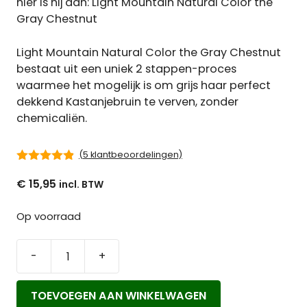
hier is hij dan: Light Mountain Natural Color the
Gray Chestnut
Light Mountain Natural Color the Gray Chestnut
bestaat uit een uniek 2 stappen-proces
waarmee het mogelijk is om grijs haar perfect
dekkend Kastanjebruin te verven, zonder
chemicaliën.
(
5
klantbeoordelingen)
4.80
van 5
€
15,95
Op voorraad
-
+
Light
Mountain
TOEVOEGEN AAN WINKELWAGEN
Natural