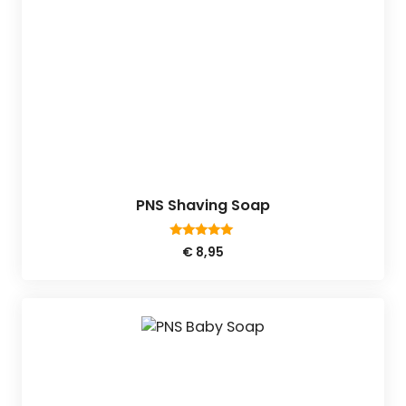
PNS Shaving Soap
5.00
€
8,95
van 5