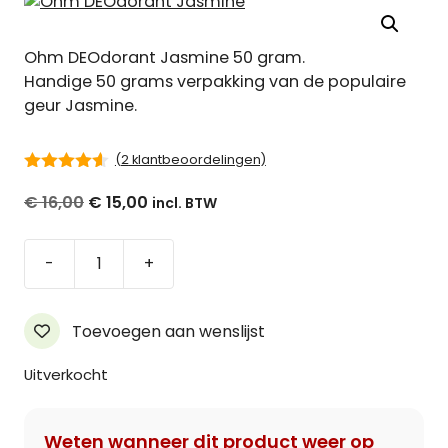
Ohm DEOdorant Jasmine 50 gram.
Handige 50 grams verpakking van de populaire
geur Jasmine.
(
2
klantbeoordelingen)
4.50
van 5
Oorspronkelijke
Huidige
€
16,00
€
15,00
prijs
prijs
was:
is:
Ohm
-
+
€ 16,00.
€ 15,00.
DEOdorant
Jasmine
50
Toevoegen aan wenslijst
gram
aantal
Uitverkocht
Weten wanneer dit product weer op