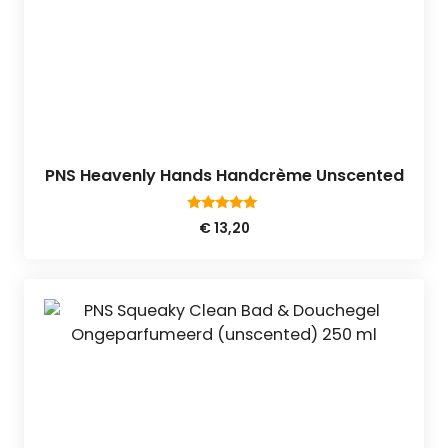
PNS Heavenly Hands Handcrème Unscented
5.00
€
13,20
van 5