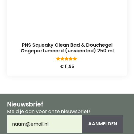
PNS Squeaky Clean Bad & Douchegel
Ongeparfumeerd (unscented) 250 ml
4.75
€
11,95
van 5
Nieuwsbrief
Meld je aan voor onze nieuwsbrief!
E-
AANMELDEN
mailadres
(Vereist)