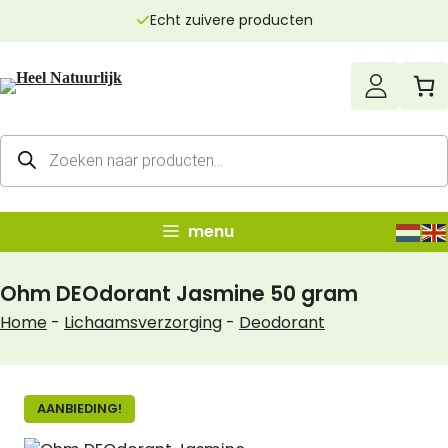
Ga
Echt zuivere producten
naar
de
inhoud
Producten
zoeken
menu
Ohm DEOdorant Jasmine 50 gram
Home
-
Lichaamsverzorging
-
Deodorant
AANBIEDING!