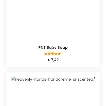
PNS Baby Soap
5.00
€
7,40
van 5