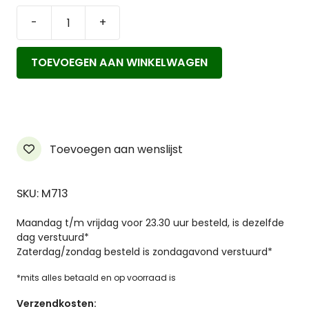
-
+
Tio
Vegan
TOEVOEGEN AAN WINKELWAGEN
Flosdraad
Hervulbaar
aantal
Toevoegen aan wenslijst
SKU: M713
Maandag t/m vrijdag voor 23.30 uur besteld, is dezelfde
dag verstuurd*
Zaterdag/zondag besteld is zondagavond verstuurd*
*mits alles betaald en op voorraad is
Verzendkosten: