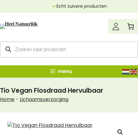
Ga
Echt zuivere producten
naar
de
inhoud
Producten
zoeken
menu
Tio Vegan Flosdraad Hervulbaar
Home
-
Lichaamsverzorging