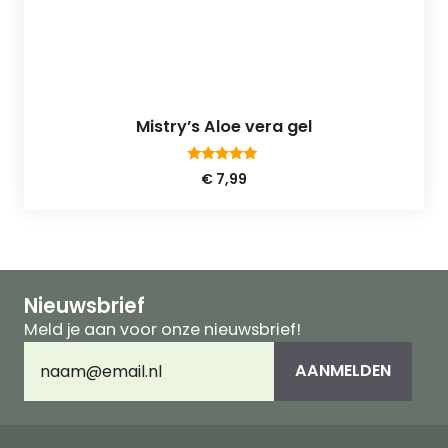
Mistry’s Aloe vera gel
4.80
€
7,99
van 5
Nieuwsbrief
Meld je aan voor onze nieuwsbrief!
E-
AANMELDEN
mailadres
(Vereist)