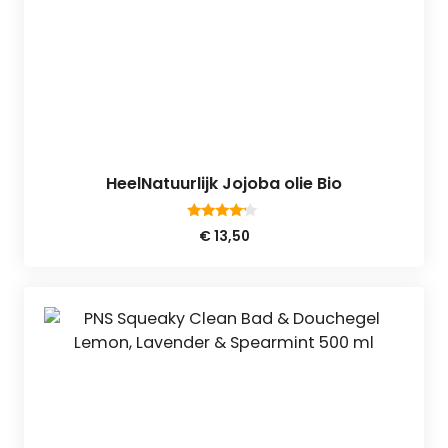
HeelNatuurlijk Jojoba olie Bio
4.00
€
13,50
van 5