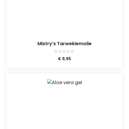
Mistry’s Tarwekiemolie
0
€
8,95
v
a
n
5