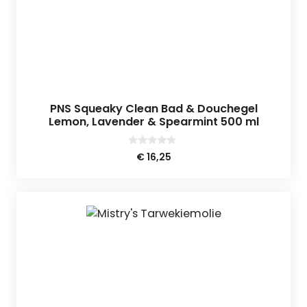
PNS Squeaky Clean Bad & Douchegel
Lemon, Lavender & Spearmint 500 ml
0
€
16,25
v
a
n
5