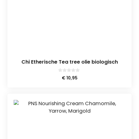
Chi Etherische Tea tree olie biologisch
0
€
10,95
v
a
n
5