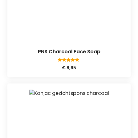
PNS Charcoal Face Soap
5.00
€
8,95
van 5