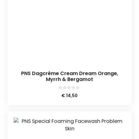
PNS Dagcrème Cream Dream Orange,
Myrrh & Bergamot
0
€
14,50
v
a
n
5