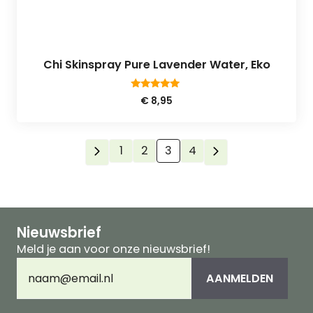
Chi Skinspray Pure Lavender Water, Eko
5.00
€
8,95
van 5
1
2
3
4
Nieuwsbrief
Meld je aan voor onze nieuwsbrief!
E-
AANMELDEN
mailadres
(Vereist)