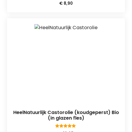
0
€
8,90
v
a
n
5
HeelNatuurlijk Castorolie (koudgeperst) Bio
(in glazen fles)
5.00