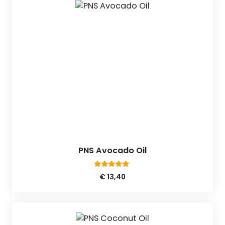
PNS Avocado Oil
5.00
€
13,40
van 5