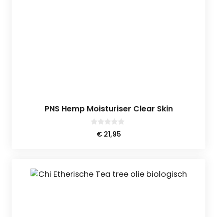
PNS Hemp Moisturiser Clear Skin
0
€
21,95
v
a
n
5