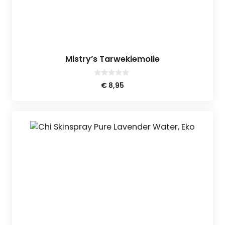
Mistry’s Tarwekiemolie
0
€
8,95
v
a
n
5