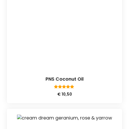
PNS Coconut Oil
5.00
€
10,50
van 5