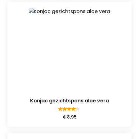
Konjac gezichtspons aloe vera
4.00
€
8,95
van 5