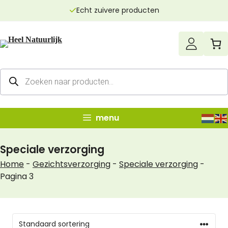
Ga
Echt zuivere producten
naar
de
inhoud
Producten
zoeken
menu
Speciale verzorging
Home
-
Gezichtsverzorging
-
Speciale verzorging
-
Pagina 3