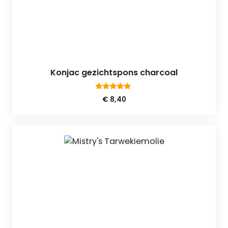
Konjac gezichtspons charcoal
5.00
€
8,40
van 5