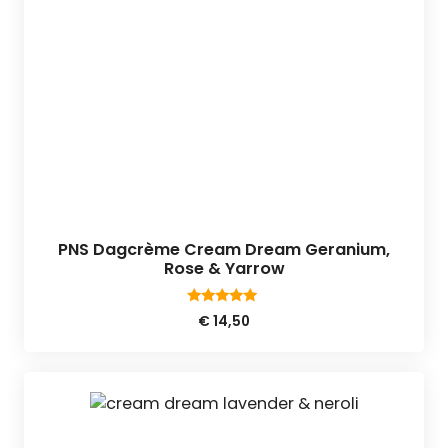
PNS Dagcrème Cream Dream Geranium,
Rose & Yarrow
5.00
€
14,50
van 5