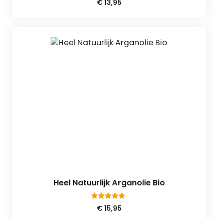
€
13,95
van 5
Heel Natuurlijk Arganolie Bio
4.94
€
15,95
van 5