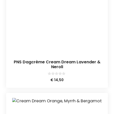
PNS Dagcrème Cream Dream Lavender &
Neroli
0
€
14,50
v
a
n
5