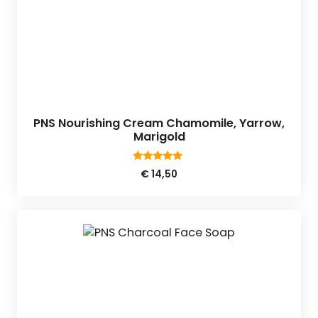
PNS Nourishing Cream Chamomile, Yarrow,
Marigold
5.00
€
14,50
van 5