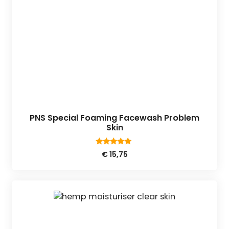
PNS Special Foaming Facewash Problem
Skin
5.00
€
15,75
van 5